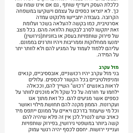
כלכלת העסק ויעדיף שותף , גם אם אינו שמח עם
כך. לא יוציאו כספים על עצמם וישקיעו במשפחה
הקרובה. בעבודה יתביישו מלנקוט עמדה
אסרטיבית, כמו בקשה להעלאה בשכר ועלומת
זאת יתקשו לסרב לבקשת הלוואה מהם. בכל מצב
של פירוק שותפויות בעסק או בזוגיות(גירושין)
ימנעו ממחלוקות וממריבות ויהיו ותרנים בממונם.
עליהם ללמוד לעמוד על המגיע להם ולא לוותר יתר
על המידה.
מזל עקרב
בני מזל עקרב יהיו רכושניים, אובססיביים, קנאים
ומניפולטיביים בכל הקשור לכספים. עלולים
לראות באנשים "רכוש" השייך להם, וככאלה
ילחמו עד חורמה על כל שקל ולא מוכנים לוותר על
כספים אשר מגיעים להם. כל זאת מתוך אגו
ועקרונות. הממון מקנה להם תחושת מילוי ואושר
וכל מי שיעמוד בדרכם ויאיים על ממונם ייתפס מיד
כאויב שיש לנטרל.לכן אין זה פלא שיהיה להם
קשה ביותר במשפטי גירושין, בפירוק שותפויות
וענייני ירושות. יחסם לכסף יהיה רגשי עמוק