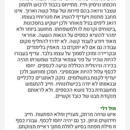
חכמתו וניסיון חייו. מתייחס בכבוד לרכוש ולממון
שצבר ורואה בהם פירות של עמל קשה וארוך. אינו
מחבב מתנות ויעדיף להשיג את מטרותיו בעצמו.
דואג לימים בגיל מאוחר ולכן ישקיע בחסכונות
,ביטוחים וקרנות לו ולמשפחתו. מחושב ביותר ולא
ימהר להוציא כספים על הנאות השעה. אחראי
מאוד ויודע לעבוד קשה. לא יזדרז להחליף מקום
עבודה גם אם לא יתקדם בו. מאמין בלימודים
ובקריירה ומוכן לסמוך על עצמו בלבד. עדיף בעבורו
להיות שכיר על פני עצמאי ובלבד שמשרתו תהיה
בכירה וניהולית הכוללת נגיעה לכספים. יחסו
לכסף עלול להיות אובססיבי. חסכן ומוחשב ולכן
יעדיף לקנות בתשלומים. נזקק לאתגרים כלכליים
ובגאוותו לא יודה בכישלונותיו. חייב להתגמש
מחשבתית בכל נושא הכספים. ולא לראותם
מנקודת מבט של כובד וקשיים.
מזל דלי
איש שיחה מרתק, מעניין ומלא הפתעות. חייב
חידושים וגיוון. כך גם יהיה יחסו לכסף. עבורו כסף
זו מילת מפתח בסיוע לזולת מתוך ראיית מצוקתם.