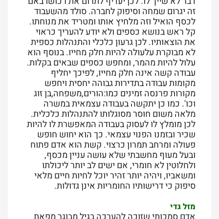
דבר לא שייך לו. לכן יעדיף לתרום את רכושו באם
זה יגרום שמחה וסיפוק לחברה. סולד מהשעבוד
לכסף הואיל וזה מלחיץ אותו ומטריד את מנוחתו.
קל ראש בנושא כספים ולא יודע להעריך כראוי
את הוצאותיו. לכן גרעון כלכלי והתנהלות כספית
לא מבוקרת עלעולה להיות חלק מחייו. בנוסף הוא
עלול להיות מהמר, ומחפש כספים שבאים בקלות.
עבודה קשה אינה חלק מחייו, לפיכך יחליף
מקומות עבודה בתדירות גבוהה יחסית ויחפש
מקורות פרנסה זמינים כמו:הורים,משפחה,בן זוג
וכו'. כמו כן יתקשה בעבודה עצמאית במשרה
מלאה משום חוסר מסוגלותו להתנהלות כלכלית.
לכן מומלץ לו לעסוק בעבודה המאפשרת לו להיות
שכיר ובזמנו הפנוי עצמאי. כך הוא יחוש חופש
פעולה ומרחב תמרון כרצוי. קשת הוא אדם פתוח
ובעל מעוף מחשבתי שלא עושה עניין מכסף,
ולחלוטין לא חומרי, אם ישים לב יותר ליכולתו
ומשאביו, ויהיה יותר זהיר יוכל לחיות חיים מלאי
סיפוק כי דרישותיו החומריות אינן גדולות.
מזל גדי
אדם סמכותי שזוכה להערכה בגיל מבוגר מפאת