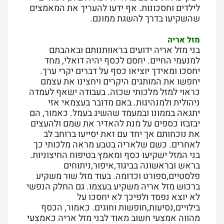
לילדים וחסכונות. אף ידעו להעריך את המאמצים
שהשקיעו בדרך להשגת ממונם.
מזל אריה
בני מזל אריה ידועים בראוותנותם ובאהבתם
למנעמי החיים. יחסם לכסף יהיה דואלי, מחד
יחסכו ומאידך יוציאו כסף על דברים יקרי ערך.
יחפשו את המותגים היקרים ויחצינו את עצמם
כראוי למזל מלכותי שכזה. בעבודה ישאף לעמדה
ניהולית ולמנהיגות. באם מדובר בעצמאי אזי
יתגאה בממונו ובמעמד שהשיג בעמל. כאמור, הם
יבזבזו כספים על מנת להאדיר את שמם ולהעצים
את נוכחותם אך יחד עם זאת יסייעו ברוחב לב
לאחרים. כשם שלאריה בטבע מראה מלכותי כך
בני המזל ישקיעו כסף ומאמץ בטיפוח החיצוניות.
בראש ובראשונה בביגוד,איפור,ניתוחים
פלסטיים,ספורט וכדומה. בעוד מזל שור משקיע
ברכוש מזל אריה משקיע בעצמו. גם החלק הנפשי
לא יוצא נפסד ולפיכך לא יחסכו על
בילויים,נסיעות,חופשות וחוגים. כאמור, הכסף
מהווה אמצעי חשוב מאוד לבני מזל אריה כאמצעי