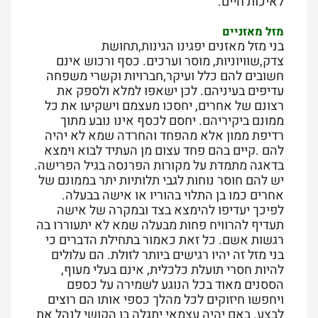
לאיכות חיים.
מזל מאזניים
בני מזל מאזנים יפגינו הגינות,תחושת
צדק,שוויוניות, מוסר וערכים. כסף ורכוש אינם
חשובים להם כלל ועיקר,חברויות וקשרי משפחה
עדיפים בעיניהם. לכן ישאפו למלא ולספק את
רצונם של אחרים, יחסכו מעצמם וישקיעו את כל
ממונם ביקיריהם. יחסם לכסף אינו נובע מתוך
רדיפת ממון אלא מהפחד והחרדה שמא לא יהיה
להם .קיים בהם פחד עצום מן העתיד לבוא וימצא
בדאגה מתמדת על מקורות הפרנסה בגיל הפרישה.
יש להם חוסר נוחות לגבי תלותיות יתר בממונם של
אחרים כמו בן התלוי בהוריו או אישה בבעלה.
לפיכך יעדיפו להימצא בצד ובמקרה של אישה
תעדיף להרוויח פחות מבעלה שמא לא יתעוררו בה
רגשות אשם. כל זאת כאמור בתחילת הדברים כי
בני מזל זה יהיו רגישים ביותר לזולת. הם עלולים
להיות חסרי תועלת כלכלית, אינם בעלי מעוף,
הססנים מאוד בכל הנוגע לשמירה על כספם
ויחפשו חיזוקים לכל מהלך כספי אותו הם רוצים
לבצע. באם יהיה עצמאי יתגלה בו הקושי לנהל את