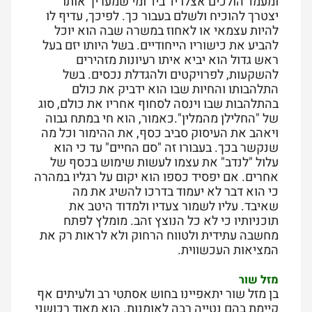
ומעמד הולכים אצלו יד ביד ומי שמעריך אותו
יצטרך להוכיח ולשלם בעבור כך. לפיכך, עדיף לו
להיות עצמאי או לאחוז במשרה שבה הוא יוכל
להביע את כישוריו הייחודיים. בשל היותו יזם בעל
ראש גדול הוא יביא איתו רעיונות מזהירים
להשקעות, לפרויקטים ולהגדלת נכסים. בשל
התלהבותו והחיות שבו הוא ידביק את כולם
בהתלהבות שבו וינסה לסחוף אחריו את כולם, סוג
של "החלילן מהמלין".כאמור, הוא חי במתח גבוה
ויאהב את העיסוק סביב כסף, את ההימור וכל מה
שנקשר בכך. בעבורו זה "סם החיים" עד כי הוא
עלול "לנדב" את עצמו לעשות שימוש בכסף של
אחרים. אם יפסיד כספו הוא יקום על רגליו במהרה
כי הוא דבר לא יעמוד בדרכו להשיג את מה
שאיבד. עליו לשמור צעדיו ולמדוד היטב את
תוכניותיו כי לא כל הנוצץ זהב. מומלץ לפתח
מחשבה עתידית ולטווח הרחוק ולא לראות רק את
המציאות העכשווית.
מזל שור
בן מזל שור יתאפיינו בחוש אסתטי רב ולעיתים אף
קיימת בהם נטייה רבה לאומנות. הוא מאוד רכושני