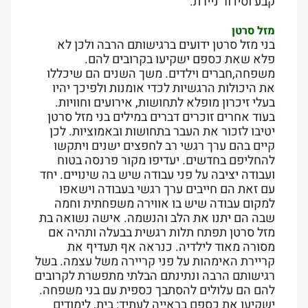
קבע וסידור ניירת.
מזל סרטן
בני מזל סרטן ידועים ברגישותם הרבה ולכן לא
פלא שאת כספם ישקיעו בקרובים להם.
משפחה,חברים וילדים. משך השנים הם שיכללו
את היכולות הרגשיות לכדי אומנות ולפיכך יהיו
בעלי זיכרון מופלא לתחושות, אירועים וחוויות.
בעוד אחרים זוכרים דברים במילים בני מזל סרטן
יטיבו לזכור את העבר בתחושות ובאמוציות. לכן
קיים בהם ערך רגשי רב לחפצים ישנים ויתקשו
להחליפם בחדשים. יעדיפו מקור פרנסה בטוח
ועבודה יציבה על פני עבודה שיש בה שינויים. יחד
עם זאת הם חייבים ערך רגשי בעבודה וישאפו
למקום עבודה שיש בו אווירה משפחתית וחמה
שבה הם יתנו את הלב והנשמה. אישה נשואה בת
מזל סרטן תפתח תלות רגשית בבעלה ותהיה אם
מסורה מאוד לילדיה. כנראה אף תעדיף את
קריירת האימהות על פני קריירה משל עצמה. בשל
רגישותם הרבה ונתינתם הבלתי מתפשרת לקרובים
להם הם עלולים להסתבך כספית עם בני משפחה.
ישקיעו את כספם בראייה לעתיד: בית, לימודים