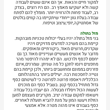
למקור חיים והנאות. אך הם אינם ששים לעבודה
קשה ולא ישקיעו מאמץ רב. הם היו רוצים , בצדק
רב, לעבוד פחות ולהרוויח יותר. מומלץ להם לפתח
עבודה בעלת גוון ייחודי שיתקיימו בה קווים בולטים
של אסתטיקה,יופי,עיצוב וטיפוח.
מזל בתולה
בני מזל בתולה יהיו בעלי יכולות טכניות מובהקות.
קיימת בהם משיכה למדעים מדויקים ויהיו
שקדנים,חרוצים מאוד, ביקורתיים ומאופקים.
מדובר על אנשים מעשיים וענייניים מאוד.כך גם
יחסם לכסף ולרכוש. הם לא ימהרו להיפטר מהר
מחפצים וינסו לתקן כל מה שניתן. שמרנים,אינם
פזרנים בממונם ומחושבים ביותר, ולכן קיימת בהם
נטייה לחסכנות רבה. יעילים ביותר בהתנהלותם
הכלכלית ויאספו פרוטה לפרוטה כי לשיטתם כסף
גדול מתחיל בכסף קטן. בשביל כסף הם מוכנים
לעשות הכול ויסלדו מבטלה. הם יעבדו בכל עבודה
וישאפו למקום עבודה יציב. מקריבים מעצמם למען
הזולת ויעשו המון על מנת להביא תועלת לאחרים.
כסף בעבורם אינו מהוה מטרה אלא אמצעי