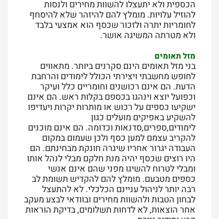
הכספית ולא יתעצלו להשוות מחירים ולנסות
להוזיל עלויות. מומלץ להם להיזהר שלא להיסחף
לחומריות יתרה ולזכור שכסף הוא אמצעי בלבד
ולא מטרתה המשיגה אושר.
מזל תאומים
בני מזל תאומים הינם סקרנים ביותר. מתאווים
לחופש מחשבתי ויצירתי הכולל לימודים והרחבת
הדעת. הם אינם רכושנים וחומריים כלל ועיקר
וכפועל יוצא וינהגו בכספם בקלות ראש. הם אינם
ישקיעו כספים על רכוש או מותרות יקרות ויעדיפו
להשקיע באפיקים מועלים כגון
לימודים,ספרים,סדנאות וכדומה. הם אינם מוכנים
להקריב עצמם למען כסף ולכן שעמום במקום
העבודה יגרור אחריו שיגרה חונקת מבחינתם. הם
היו רוצים שכסף יהיה מנת חלקם מבלי לנהל אותו
ומבלי לטרוח להשיגו מפני שהם אינם אנשי
כספים מטבעם. מומלץ להם להקדיש תשומת לב
רבה יותר לניהול עניינם הכלכלי. לא להתעצל
לבחון הטבות ולהשוות מחירים ובוודאי לבצע מעקב
אחר הוצאות, לא לדחות תשלומים, בדיקת הוראות