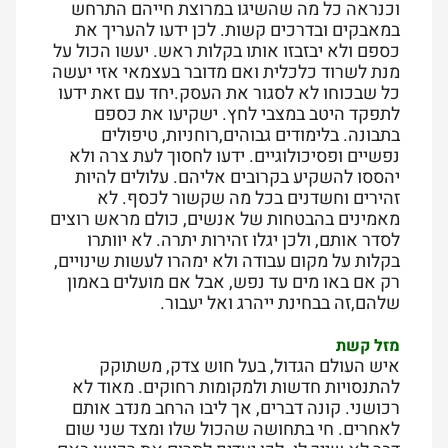
וכנראה כל מה שהשיגו במרוצת חייהם התרחש
במאבקים ובדרכים קשות. לכן ידעו להעריך את
כספם ולא יבזבזו אותו בקלות ראש. יעשו הכול על
מנת לשרוד כלכלית ואם מדובר בעצמאי אזי יעשה
כל שבכוחו לא לסגור את העסק.יחד עם זאת ידעו
לתפקד היטב במצבי לחץ. ישקיעו את כספם
בתבונה. בלימודים גבוהים,רוחניות, טיפולים
נפשיים ופסיכולוגיים. ידעו לחסוך לעת צרה ולא
יהססו להשקיע בקרובים אליהם. עלולים להיות
זהירים וחשדנים בכל מה שקשור לכסף. לא
מאמינים בהבטחות של אנשים, כולם מראש רוצים
לסדר אותם, ולכן יגלו זהירות יתרה. לא יוותרו
בקלות על מקום עבודה ולא ימהרו לעשות שינויים,
רק אם באו מים עד נפש, אבל אם מועלים באמון
שלהם,זה בבחינת ייהרג ואל יעבור.
מזל קשת
איש העולם הגדול, בעל חוש צדק, משתוקק
להתנסויות חדשות ולמקומות רחוקים. מאוד לא
רכושני. קונה דברים, אך ליבו הרחב מנדב אותם
לאחרים. חי בתחושה שהכול שלו ומצד שני שום