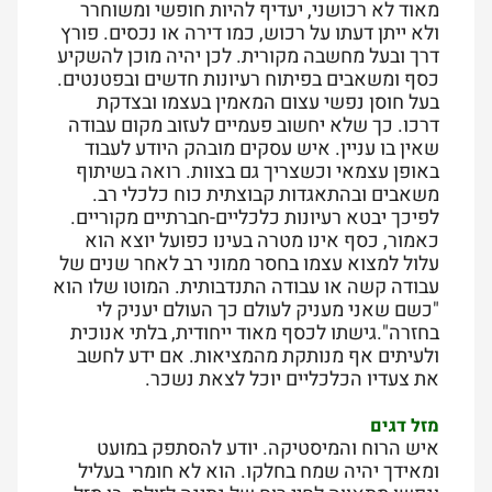
מאוד לא רכושני, יעדיף להיות חופשי ומשוחרר
ולא ייתן דעתו על רכוש, כמו דירה או נכסים. פורץ
דרך ובעל מחשבה מקורית. לכן יהיה מוכן להשקיע
כסף ומשאבים בפיתוח רעיונות חדשים ובפטנטים.
בעל חוסן נפשי עצום המאמין בעצמו ובצדקת
דרכו. כך שלא יחשוב פעמיים לעזוב מקום עבודה
שאין בו עניין. איש עסקים מובהק היודע לעבוד
באופן עצמאי וכשצריך גם בצוות. רואה בשיתוף
משאבים ובהתאגדות קבוצתית כוח כלכלי רב.
לפיכך יבטא רעיונות כלכליים-חברתיים מקוריים.
כאמור, כסף אינו מטרה בעינו כפועל יוצא הוא
עלול למצוא עצמו בחסר ממוני רב לאחר שנים של
עבודה קשה או עבודה התנדבותית. המוטו שלו הוא
"כשם שאני מעניק לעולם כך העולם יעניק לי
בחזרה".גישתו לכסף מאוד ייחודית, בלתי אנוכית
ולעיתים אף מנותקת מהמציאות. אם ידע לחשב
את צעדיו הכלכליים יוכל לצאת נשכר.
מזל דגים
איש הרוח והמיסטיקה. יודע להסתפק במועט
ומאידך יהיה שמח בחלקו. הוא לא חומרי בעליל