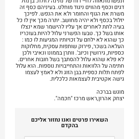
ונפשו מתאווה לחיי רוח של נתינה לזולת. בן מזל
דגים וכסף מהווים ניגוד מוחלט. בעיניהם כסף זה
משרת את הגוף והחומר ולא את הנפש. לפיכך
יזלזל בכסף ולא יהיה מחושב. יתרה מכך אין לו כל
בעיה לתת לאחרים אך עליו להישמר שמא ינצלו
אותו בשל כך. טבעו הפשרני עלול להיות בעוכריו
כך שהוא לא ילחם על זכויותיו המגיעות לו כמו :
העלאה בשכר, פירוק שותפות עסקית, מחלוקות
כספיות, גירושין וכיוב'. וותרן בממונו ונאיבי ולכן
לא פלא שהוא עלול להסתבך בשל חובות אחרים.
חתימה על הלוואות והתחייבויות נוספות. הוא עלול
לפתח תלות כספית בבן הזוג ולא לאמץ לעצמו
גישה אקטיבית לעצמאות כלכלית.
מוגש בברכה
יצחק אהרון,ראש מרכז "חכמה".
השאירו פרטים ואנו נחזור אליכם
בהקדם