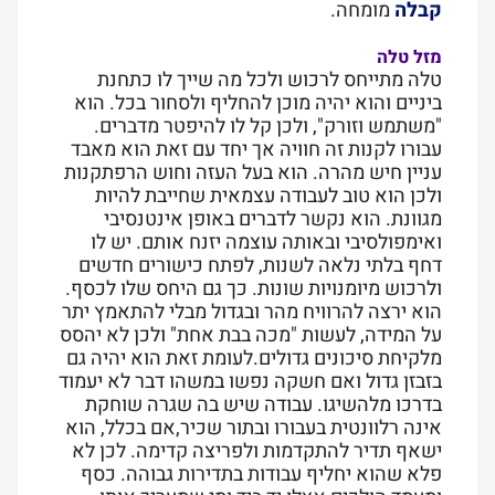
קבלה
מומחה.
מזל טלה
טלה מתייחס לרכוש ולכל מה שייך לו כתחנת
ביניים והוא יהיה מוכן להחליף ולסחור בכל. הוא
"משתמש וזורק", ולכן קל לו להיפטר מדברים.
עבורו לקנות זה חוויה אך יחד עם זאת הוא מאבד
עניין חיש מהרה. הוא בעל העזה וחוש הרפתקנות
ולכן הוא טוב לעבודה עצמאית שחייבת להיות
מגוונת. הוא נקשר לדברים באופן אינטנסיבי
ואימפולסיבי ובאותה עוצמה יזנח אותם. יש לו
דחף בלתי נלאה לשנות, לפתח כישורים חדשים
ולרכוש מיומנויות שונות. כך גם היחס שלו לכסף.
הוא ירצה להרוויח מהר ובגדול מבלי להתאמץ יתר
על המידה, לעשות "מכה בבת אחת" ולכן לא יהסס
מלקיחת סיכונים גדולים.לעומת זאת הוא יהיה גם
בזבזן גדול ואם חשקה נפשו במשהו דבר לא יעמוד
בדרכו מלהשיגו. עבודה שיש בה שגרה שוחקת
אינה רלוונטית בעבורו ובתור שכיר,אם בכלל, הוא
ישאף תדיר להתקדמות ולפריצה קדימה. לכן לא
פלא שהוא יחליף עבודות בתדירות גבוהה. כסף