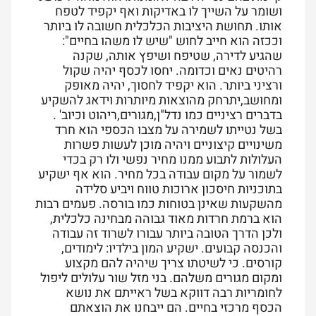
ושומר על השייך לו באדיקות ואף יקפיד לטפח
אותו. תחושת היציבות הכלכלית חשובה לו ביותר
וככזה הוא חייב לחוש "שיש לו משהו בחיים":
שהגיע לדירה, שטיפח ושיפץ אותה, שקנה
רהיטים נאים וכדומה. יחסו לכסף יהיה שקול
ורציני ביותר. הוא יקפיד לחסוך, יהיה מאופק
ומחושב,יתרחק מהוצאות מיותרות וידאג להשקיע
בדברים רציניים כמו נדל"ן,מגורים,ריהוט וכיוב' .
בשל נטייתו לשמירה על מצבו הכספי הוא חרד
משינויים קיצוניים ויהיה מוכן לעשות פשרות
העלולות לתבוע ממנו מחיר נפשי ולו רק בכדי
לשמור על מקום עבודה בכל מחיר. הוא אף ישקיע
בתוכניות חיסכון ארוכות טווח ויביע סלידה
מהשקעות שאינן בטוחות כמו בורסה. פעמים רבות
הוא ברמת חרדות מאוד גבוהה מבחינה כלכלית,
ולכן הדרך הטובה ביותר עבורו לשרוד זה עבודה
והכנסה קבועים. ישקיע המון בילדיו: לימודים,
קורסים. כי לשיטתו צריך שיהיה להם מקצוע
ומקום מגורים משלהם. בני מזל שור עלולים ליפול
לחומריות רבה דווקא בשל ראייתם את נושא
הכסף מרכזי בחיים. הם ייבחנו את הוצאתם