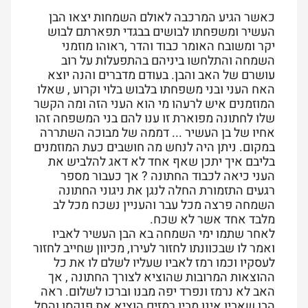
כאשר הגיע המרכבה לאולם השמחות יצאו הבן
העשיר ומשפחתו לבושים בבגדי תפארתם לבוש
יקר ומשובח האומר כבוד והדר ,ראוהו מוזמני
השמחה והתלחשו ביניהם בהתפעלות על רוב
עושרם של האב והבן. בעודם מדברים והנה יוצא
האח העני ובני משפחתו בלבוש בלוי וקרוע , שאלו
המוזמנים איש לרעהו מי הוא העני הזה ומה הקשר
שלו לחתונה מפוארת זו ענו להם בני המשפחה זהו
אחיו של בן העשיר ... דממה של מבוכה השתררה
במקום. ניתן היה לנחש מה חושבים כעת המוזמנים
בליבם איך יתכן שאף אחד לא דאג להלביש את
העני כיאה לכבוד החתונה ? אך כעבור מספר
רגעים התזמורת החלה לנגן את ניגוני החתונה
השמחה פרצה מכל עבר והעניין נשכח מכל לב
מלבד אחד אשר לא שכח.
לאחר שתמו ימי השמחה בא הבן העשיר לאביו
ואמר לו שבכוונתו לחזור לעירו, מכיוון שחייב לחזור
לעסקיו וכמו רמז לאביו שעליו לשלם לו את כל
ההוצאות המרובות שהוציא לצורך החתונה , אך
האב לא נרמז ונפרד יפה מבנו וברכו לשלום. ראה
הבן שאביו אינו מביו רמזים הוציא את פנקסו והחל