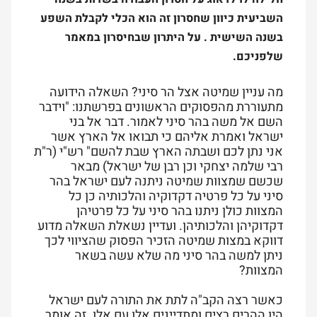
השביעית כיוון שחסרון זה הוא הכלי לקבלת השפע
בשנה השישית . על היתרון שבחיסרון במאמר
שלפניכם.
מה עניין שמיטה אצל הר סיני? השאלה הידועה
מתעוררת מהפסוקים הראשונים בפרשתנו: "וידבר
השם אל משה בהר סיני לאמור. דבר אל בני
ישראל ואמרת אליהם כי תבואו אל הארץ אשר
אני נתן לכם ושבתה הארץ שבת להשם" רש"י (ר"ת
רבי שלמה יצחקי וכן רבן של ישראל) מבאר
שכשם שמצוות שמיטה ניתנה לעם ישראל בהר
סיני על כל פרטיה דקדוקיה והלכותיה כן כל
המצוות כולן ניתנו בהר סיני על כל פרטיהן
דקדוקיהן והלכותיהן. ועדיין נשאלת השאלה מדוע
דווקא במצות שמיטה הזכיר הפסוק שהציווי לכך
ניתן למשה בהר סיני מה שלא עשה בשאר
המצוות?
כאשר רצה הקב"ה לתת את התורה לעם ישראל
היו ההרים רצים ומתדיינים אלו עם אלו. זה אומר