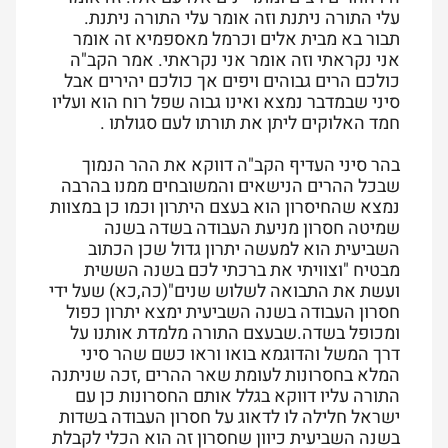
עלי התורה ניתנת וזה אומר עלי התורה ניתנת.
תבור בא מבית אלים וכרמל מאספמיא זה אומר
אני נקראתי וזה אומר אני נקראתי. אמר הקב"ה
כולכם הרים גבוהים ויפים אך כולכם יהירים אבל
סיני שבמדבר נמצא ואינו גבוה שפל רוח הוא ועליו
חמד האלוקים ליתן את תורתו לעם סגולתו .
בהר סיני העדיף הקב"ה דווקא את ההר הנמוך
שבכל ההרים הנישאים והמשובחים ממנו בהרבה
נמצא שהחיסרון הוא בעצם היתרון וכמו כן במצוות
שמיטה חסרון מניעת העבודה בשדה בשנה
השביעית הוא למעשה יתרון גדול שכן הכתוב
מבטיח "וצוויתי את ברכתי לכם בשנה הששית
ועשת את התבואה לשלוש שנים"(כה,כא) שעל ידי
חסרון העבודה בשנה השביעית ימצא יתרון כפול
ומכופל בשדה.שבעצם התורה מלמדת אותנו על
דרך המשל והדוגמא בואו וראו כשם שהר סיני
המלא בחסרונות לעומת שאר ההרים ,זכה שניתנה
התורה עליו דווקא בגלל אותם החסרונות כן עם
ישראל חלילה לו לדאוג על חסרון העבודה בשדות
בשנה השביעית כיוון שחסרון זה הוא הכלי לקבלת