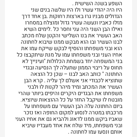
השפע בשנה השישית .
היו היה יהודי עשיר ולו היו שלשה בנים שני
הגדולים מבניו גרו בארצות רחוקות .בן אחד דרך
מזלו כאביו ונעשה עשיר גדול ומוצלח במסחרו
ואילו הבן השני היה עני וחסר כל .לימים השיא
האב העשיר את בנו השלישי והקטן שלח מכתב
לבנו העשיר ובו הוא מבקש ממנו שיבוא לחתונה
הוא ובני משפחתו והוסיף לבקש שייקח עמו את
אחיו העני ובני משפחתו עמו על מנת שיתקבצו כל
בני המשפחה יחד בשמחת הכלולות "ועינייך לא
תחוס על ריבוי הממון שתעלה לך הנסיעה ובגדי
החתונה " כותב האב לבנו – שכן כל הוצאה
שתוציא לכבודי אני אשלם לך עליה . קרא הבן
העשיר את המכתב ומיד מיהר לקנות לו ולבני
משפחתו את הבגדים היקרים והיפים ביותר שהרי
מובטח לו שיקבל החזר על כל ההוצאות שיוציא.
ביום החתונה עלה הבן העשיר עם משפחתו על
מרכבתו במטרה לנסוע למקום החופה ואז נזכר
שאביו ביקש ממנו לדאוג ולהביא גם את אחיו העני
ובני משפחתו, מיד שלח את אחד מעבדיו שיביא
אותם ונסעו עמו לחתונה .