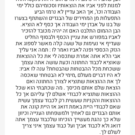
למנות לפני אביו את הוצאותיו וסכומיהם כולל ימי
העבודה וכו', אך האב עדיין לא נרמז הביע
התפעלות מן המחירים של הבגדים והשתתף בצערו
של בנו על אבדן ימי העבודה אך כסף לא הוציא.
הבן ההמום התלבט האם זה יהיה מכובד להזכיר
לאביו במפורש את עניין הכסף ולבסוף החליט
שעדיף אי נעימות של שעה קלה מאשר לספוג את
הנזק הכספי ופנה לאביו ואמר לו : תמה אני עליך
אבי הלא אתה אמרת שתכסה לי את כל ההוצאות
שאוציא לכבוד החתונה וכעת עושה אתה עצמך
ששכחת מכל ההבטחות שהבטחת? ענה לו אביו:
לא היו דברים מעולם ,מימי לא הבטחתי שאכסה
לך את ההוצאות שתוציא לצורך החתונה ואם
הוצאת שלם אותם מכיסך . מה שכתבתי הוא שכל
ההוצאות שתוציא לכבודי אשלם לך עליהם אך כל
ההוצאות והקניות שעשית רק לכבוד עצמך עשית
שאם לכבודי היית באמת דואג אז היית קונה את
אותם הבגדים גם לאחיך ולמשפחתו הענייה וכיוון
שלא כך נהגת מעשייך הוכיחו שלכבוד עצמך אתה
דואג ולא לכבוד אביך ועל כבוד עצמך איני צריך
לשלם לך.