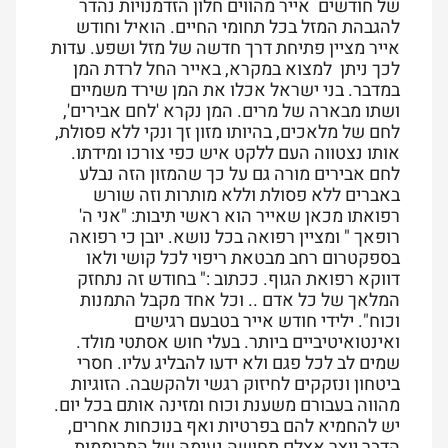
של חודשים אייר מהווים חלון הזדמנויות נהדר
להגבהת המזל בכל תחומי החיים. הואיל וחודש
אייר מציין פתיחת דרך חדשה של מזל ושפע. עדות
לכך ניתן למצוא במקרא, באייר החל לרדת המן
במדבר. בני ישראל אכלו את המן שירד משמיים
ושתו מבארה של מרים. המן נקרא 'לחם אבירים',
לחם של מלאכים, בהיותו מזון זך ונקי ללא פסולת,
אותו נצטווה העם ללקט איש כפי צורכו ומידתו.
לחם אבירים מורה גם על כך שהמזון הזה נבלע
באברים ללא פסולת וללא מותרות וזה שורש
רפואתו מכאן שאייר הוא ראשי תיבות: "אני ה'
רופאך " ומציין רפואה בכל נושא. יובן כי רפואה
בספקטרום רחב מבטאת ריפוי לכל קושי ולאו
דווקא רפואת הגוף. ככתוב :" בחודש זה נתחזק
המלאך של כל אדם .. וכל אחד מקבל התמנות
וכוח". ילידי חודש אייר בטבעם רגישים
ואינטואיטיביים ביותר. בעלי חוש אסתטי מולד.
שמים לב לכל פגם ולא ידעו להבליג עליו. חסרי
ביטחון ונזקקים לחיזוק רגשי ולהקשבה. הזוגיות
מהווה בעבורם משענת וכוח ומזינה אותם בכל יום.
יש להחמיא להם בפרטיות ואף בנוכחות אחרים,
הדבר יוצר אצלם תחושה נעימה של התרוממות