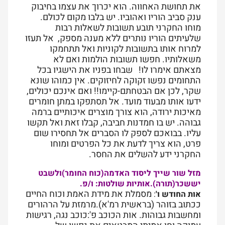
את תחושת האחווה. הוא יכרוך את עצמו בחיבוק
ענק סביב הוריו ואהוביו. יש בלבו מקום לכולם
.
מוחו החקרני תובע תשובות לשאלות רבות
שלעיתים הוריו נותרים ללא מענה מספק, אל תעזו
למרוח אותו בתשובות לקוניות ואל תתחמקו
משאלותיו. חפשו תשובות הולמות ואם לא
מצאתם אימרו לו! שבחו בפניו את הישגיו בכל
התחומים נפשו זקוקה לחיזוקים. אין כמוהו שונא
שקר, לכן אם הבטחתם-קיימו!! ואם אינכם יכולים,
ידעו אותו מבעוד מועד. אל תסתפקו במתן חומרים
מאיכות ירודה, הוא צורך מוצרים איכותיים ברמה
גבוהה. יש בו חמדנות חביבה, קבלו זאת ואל תקשו
עליו. בבואכם לספק לו הסברים אל תחסירו שום
פרט, הוא צריך לדעת את כל הפרטים ומוחו
החקרני ידע להשלים את החסר.
מזל שור שייך ליסוד האדמה(כוח החומר)ולשבט
יששכר(תורה).אותיות שולטות: ו/פ
.
מסמלת את מידת האמת וכוח החיים
אות החודש ו'
:
ככתוב בזוהר (בראשית רמ'א).מרמזת על הרהורים
ומחשבות גבוהות. אות הכוכב פ':כוכב נגה, רגישות