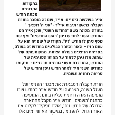
במקורות
הקדומים
מכונה חודש
אייר בשלשה כינויים: אייר, שם זה מוסבר בתורת
הקבלה כראשי תיבות איי"ר - "אני ה' רופאך
"
בתורה מכונה בשם "החודש השני", שכן אייר הנו
החודש השני לחודש ניסן "ראש החדשים" ואף שם
נוסף ניתן לו חודש "זיו". מקורו של שם זה הוא על
שום הזיו – האור והזוהר הבולטים בחודש זה בעולם,
בפריחת הניצנים בעולם הצומח. ממשמעותם של
שמות אלו ניתן ללמוד על מהותו הפנימית של
החודש, המורכבת משני גורמים מרכזיים
:
מיקומו
כחודש השני מיד לאחר חודש ניסן וחודש של
פריחה רוחנית וגשמית
.
תורת הקבלה המבארת את מבנהו הפנימי של
מעגל השנה, מצביעה על חודש אייר כחודש שבו
מופיעה הארה רוחנית נעלית ביותר, המופיעה
כמתנה 'משמים
'.
חודש אייר מקבל מההארה
הגדולה של חודש ניסן, אולם תפקידו לקלוט את
האור הגדול ולהפנימו, במישור האישי ימים אלו