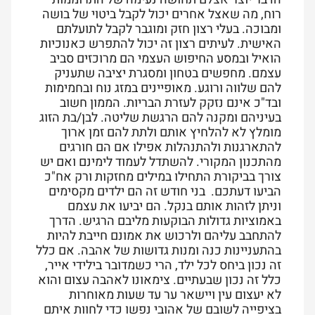
רוח, מה שאצל אחרים יכול לקבל ביטוי של בושה
ומבוכה. בעלי רצון חזק ומוגבר לקבל לתועלתם
האישית. לעיתים רצון זה יכול להתפרש כאנוכיות
הואיל ובמסע החיפוש העצמי הם מרוכזים סביב
עצמם. מחפשים בטחון ומסגרת יציבה שתעניק
להם שלווה ורוגע. מאופיינים במזג נוח ובחמימות
ובד"כ אינם נזקק לעזרת הבריות. הממון חשוב
בעיניהם ומקנה להם הרגשת שליטה. לבן/בת הזוג
מומלץ לא להלחיץ אותם ולתת להם זמן ארוך
להתארגנות ולהתנהלות אפילו אם הם חורגים
מהתכנון המקורי. להשתדל לעמוד לימינם ואם יש
צורך בביקורת התחילו במילים מחזקות ורק אח"כ
הביעו דעתכם
.
בני חודש זה הם ילדים מקסימים
וניתן לזהות אותם בנקל. הם יביעו את עצמם
באמוציות גדולות הבוקעות מליבם הרגיש. הדרך
להתחבב עליהם ולרכוש את אמונם חייבת להיות
בהתעניינות כנה ומנות גדושות של אהבה. אם כלל
זה נכון ביחס לכל ילד, הרי כשמדובר בילידי אייר,
כלל זה נכון שבעתיים. צימאונו לאהבה עצום והוא
לא יעצום עין ויישאר ער עד שעות מאוחרות
בציפייה לשובם של אהובי נפשו כדי לחוות איתם