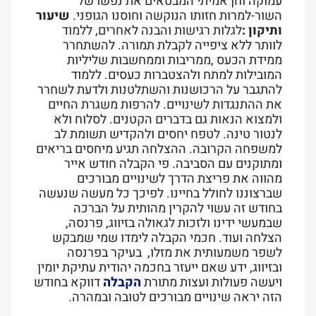
עמוקה וחן אמיתי המבטאים את נפשו של
השור-למרות חזותו הנוקשה וחוסנו הגופני
.
שיעור
ותיקון
:
לגלות רגישות והבנה לאחרים, ללמוד
לוותר ללא ציפייה לקבלת תמורה. להשתחרר
ממידת הכעס ,ממריבות וממחשבות שליליות
המובילות למתח ולהצטברות כעסים. ללמוד
להתגבר על הרכושנות והשתלטנות ולדעת לשחרר
את ההתנגדות לשינויים. להרפות משגרת החיים
ולמצוא הנאות גם בדברים הקטנים. לסלוח ולא
לנטור טינה. לטפח יחסים ולהקדיש תשומת לב
למשפחה הקרובה. ההצלחה תגיע מיחסים בריאים
ומתוקנים עם הסביבה
.
פי הקבלה חודש אייר
מהווה את פריצת הדרך לשינויים מבורכים
שברצוננו לחולל בחיינו. לפיכך כל מעשה שנעשה
בחודש זה עשוי להקרין מהותית על הברכה
שבמעשי ידינו ולזכות לגאולה בזיווג, פרנסה,
הצלחה ועוד. חכמי הקבלה לימדו שמי שמבקש
לשפר משמעותית את מזלו, בעיקר בפרנסה
ובזיווג, ידע שאם ייעזר בחכמה יהודית עתיקת יומין
ויעשה פעולות ועצות מתורת
הקבלה
דווקא בחודש
הזה יראה שינויים מבורכים לטובה ובמהרה.