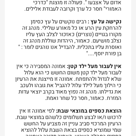
אדום על אצבעו ". פעולה זו מוצגת "כדרכי
האמורי" חסר כל ערך וקרובה לעבודת אלילים.
נקישה על עץ :
רבים נוקשים על עץ כסימן
להרחקת עין הרע או כל מאורע שלילי. מנהג זה
מקורו בגויים (נוצרים) כאזכור לצלב העץ עליו
נצלב מושיעם. כאמור, היהדות שוללת מנהג זה
ואוסרת עליו בתכלית. להבדיל אנו נוהגים לומר : "
בן פורת יוסף...."
אין לעבור מעל ילד קטן:
אמונה המסבירה כי אין
לעבור מעל ילד קטן משום החשש כי הוא עלול
שלא לגדול ולהתפתח. אמונה זו מייצגת את הרעיון
כי הילוך מעל לילד עלול להגביל את גובהו ולעכב
את גדילתו. מנהג זה נפוץ מאוד בקרב יוצאי עדות
המזרח. כאמור, חסר כל שחר ואמת.
הוצאת כספים במוצאי שבת:
לפי אמונה זו אין
לרכוש ו/או לבצע תשלומים כלשהם במוצאי שבת.
הרעיון המרכזי סביב עניין זה מצביע על החשש
שמי שמוציא כספים בצאת השבת עלול להוציא