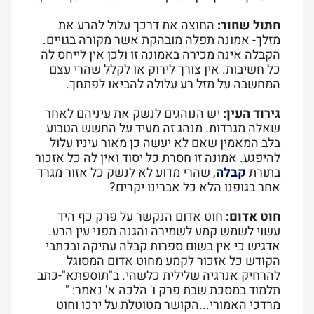
חתול שחור:
החוצה את דרכך עלול להרע את
מזלך- אמונה תפלה מובהקת אשר מקורה בגויים.
הקבלה אינה מכירה באמונה זו ולכן אין לייחס לה
כל חשיבות. אין צורך לירוק או לקלל שהרי עצם
המחשבה על מזל רע עלולה להביאו לפתחך.
גירוד העין:
יש הנוהגים לנשק את עיניהם לאחר
שאלה מגרדות. מנהג זה מעיד על החשש הטבוע
בלב המאמין שאם לא יעשה כן מאור עיניו עלול
להיפגע. אמונה זו חסרת כל יסוד ואין לה כל אזכור
בתורת
קבלה
, שהרי מדוע לא לנשק כל אזור מגרד
אחר בגופנו הלא כל אברינו יקרים?
חוט אדום:
חוט אדום הנקשר על פרק כף היד
עשוי לשמש קמע לשמירה והגנה מפני עין הרע.
אדגיש כי אין בשום ספרות קבלה עתיקה ובכתבי
הקודש כל אזכור לקמע מחוט אדום המסוגל
להרחיק אנרגיה שלילית כלשהי. ב"תוספתא"-כתב
תלמוד במסכת שבת פרק ו' הלכה א' נאמר: "
מרדכי האמורי...הקושר מטוטלת על ירכו וחוט