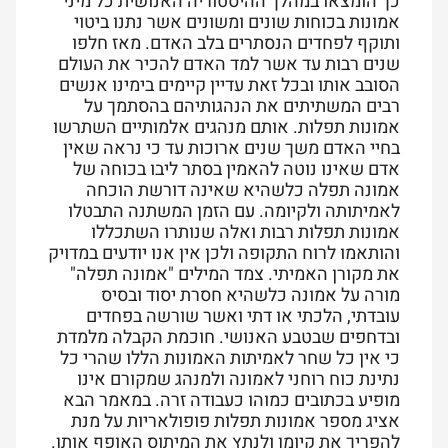
כך הומצאו במהלך ההיסטוריה האנושית כל מיני
אמונות בכוחות שונים ומשונים אשר נתנו ביטוי
ותוקף לפחדים הנסתרים בלב האדם. מאז חלפו
שנים רבות עד אשר למד האדם להכיר את העולם
הסובב אותו ובכל זאת עדיין קיימים בימינו אנשים
רבים המשתיתים את הנהגותיהם בהסתמך על
אמונות תפלות. אותם מנהגים אלמותיים השתרשו
בחיי האדם משך שנים ארוכות עד כי נראה שאין
אדם שאינו נוטה להאמין בסתר ליבו בכוחה של
אמונה תפלה כלשהיא שאינה דורשת הוכחה
לאמיתותה ולקיומה. עם הזמן המשתנה התבטלו
אמונות תפלות רבות ואלה שנותרו השתכללו
והותאמו לרוח התקופה ולכן אין אנו יודעים במדויק
את מקורן האמיתי. צמד המילים "אמונה תפלה"
מורה על אמונה כלשהיא חסרת יסוד ובסיס
עובדתי, הלכתי או דתי ואשר שורשה בפחדים
ובדחפים שבטבע האנושי. חוכמת הקבלה מלמדת
כי אין כל שחר לאמיתות האמונות הללו שהרי כל
נתינת כוח רוחני לאמונה ולמנהג שמקורם אינו
מופיע בכתובים כמוהו כעבודה זרה. במאמר הבא
אציג מספר אמונות תפלות פופולאריות על מנת
להפריך את קיומן ולנתץ את המיתוס האופף אותן.