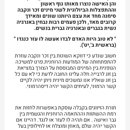
והן האישה נוצרו מאותו גוף ראשון
וההתפצלות הביולוגית לשני מינים זכר ונקבה
סימנה מחד את עצם היותנו שונים ומאידך
קרובים מאד, ולכן פעמים רבות נבחין באנרגיה
נשית בגברים ובאנרגיה גברית בנשים.
" לא טוב היות האדם לבדו אעשה לו עזר כנגדו "
(בראשית ב',יט').
חשוב שנדע כי דווקא השונות בין זכר ונקבה עוזרת
להתפתחותה של המודעות הרוחנית.פרט למשיכה
הגופנית בין המינים המבוססת על הצורך במציאת
בן זוג לרבייה חלה עלינו החובה לדעת כי לא עם כל
בן זוג שאליו אנו נמשכים מינית ניתן יהיה לקיים
קשר הרמוני, לעיתים הקשר יהיה דיסהרמוני.
תורת הזיווגים בקבלה עוסקת באפשרות לחזות את
רמת ההשתוות וההתאמה הרוחנית והגשמית בין
גבר ואישה . אם תהיה לו לעזר או לנגד. דהיינו אם
הקשר יהיה שלם ,מאוזן ומוצלח או לחילופין בעל