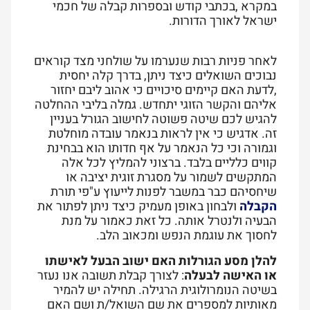
במקרא ,בכתבי קודש ובספרות קבלה של חכמי
ישראל לאורך הדורות.
לאחר פניות רבות שנערמו על שולחני מצד קוראים
נבוכים השואלים כיצד ניתן, בדרך קלה יחסית
,לדעת האם קיימים סיכויים כי אהוב ליבם יחזור
אליהם והקשר הזוגי יתחדש. גמלה בליבי ההחלטה
להגיש לכם שיטה פשוטה לחישוב הגורל בעניין
זה. אדגיש כי אין לראות בנאמר עובדה מוחלטת
וגמורה וכי כל הנאמר על אף חדותו הוא בבחינת
קווים כלליים בלבד. ברצוני להמליץ לכל אלה
המתקשים לשמור על מסגרת זוגית יציבה או
שיחסיהם כבר במשבר לפנות לייעוץ ע"פי תורת
הקבלה
ולבחון באופן מעמיק כיצד ניתן לפתור את
הבעיה ולנטרל אותה. כל זאת כאמור על מנת
לחסוך את עוגמת הנפש ומכאוב הלב.
להלן מסע הגורלות האם ישוב הבעל לאישתו
או האישה לבעלה
: לצורך קבלת תשובה אנו נעזר
בשיטה הנומרולוגית הרגילה. תחילה יש להמיר
מאותיות למספרים את שם השואל/ת ושם האם