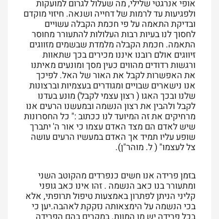
אופי אנרגטי שלילי, מה שעלול לגרום למועקות
ולפגיעות עד לרמות של דחייה ושנאה. חיזוי מוקדם
ובדיקת התאמה על פי חכמת הקבלה עשויים
לחסוך לנו בעיות רבות העלולות להתעורר מחוסר
התאמה. חכמת הקבלה מלמדת שבשמים מזווגים
זיווגים אולם רובנו איננו מכירים בכך שתאוות
ורגשות רדודים מהווים כעין מסך ומונעים מאיתנו
את האפשרות לקבל את האור של האל. לפיכך
אנו נישארים שבויים ומגודרים בעצמיות וברצונות
שלנו ובכך האגו ( רצון עצמי לקבל) מונע בעדנו
לקבל ולהבין את רצון הנשמה ובמעשנו הרעים אנו
מרחיקים את זה המיועד לנו ככתוב :" כל החסרונות
שיש לאדם הם מצד האדם עצמו כי אור ה' יתברך
שופע עליו תמיד אך האדם במעשיו הרעים עושה
צל לעצמו" ( ל. מוהר"ן).
בזמן פרידה אנו חשים כנפרדים מהקוטב השני
ומתעורר בנו כאב הנשמה . זהו אינו כאב גופני
קליני הניתן לפתרון באמצעות טיפול תרופתי, אלא
בכי הנשמה על הימצאותה נזקקת לאהבה.יען כי
בכל פרידה יש מן המוות. במקרים בהם הפרידה