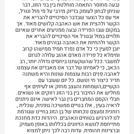
נבעה מחוסר התאמה מוחלטת בין בני הזוג, דבר
שניתן לבחון לעומק בדיוק מירבי על פי מזל וגורל,
אזי עם כל הצער שבדבר הסיכויים להבריא את
הקשר ולהצית את אש האהבה קלושים מאוד. אך
במקום שבו הפרידה נבעה ממניעים אחרים שאינם
תלויים במזל ובגורל אזי הסיכויים להבריא את
הקשר ולהחיות את האהבה גבוהים מאוד.
יובן למעין כי כל אדם נפרד תמיד ממישהו קרוב
ומימלא כל פרידה מאדם אהוב עלולה לגרום
למשבר.ככל שהשקעתנו ביחסים גדולה יותר, רב
הכאב, כי לאמיתו של דבר אנו מאבדים את עצמנו.
לאהבה פנים רבות עוצמות שונות והיא משתנה
תדיר כיצור חי ונושם. כל יום שעובר עם
הקשיים,השמחות והעצב מחזק או לעיתים אף
מחליש את החיבור בין בני הזוג רווקים או נשואים.
חבלי הקסם המחברים בין גבר לאישה אינם ניתנים
לראיה בעין , אלו בנויים ממשיכה גופנית, שכלית ,
רוחנית ומעצם נוכחותו של בן הזוג בחיינו שגורמת
לנו להרגיש בטוחים ונאהבים. היהדות כדת מחנכת
מתייחסת לנושא הזיווגים בכללותו באופן מעמיק
וברצינות תהומית. עדות רבה לכך ניתן למצוא