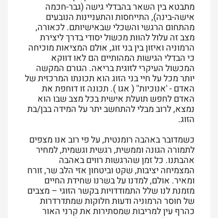
מתבטא בין השאר בהבדלי גישה (גבר-חכמה
אישה-בינה), התייחסות והתעניינות הנובעים
מהתחום הרגשי והשכלי שבאישיותם. לכאורה,
מצב זה עלול להוות מכשול יסודי בדרך ליצירת
הרמוניה ואיזון בין בני זוג, אולם המציאות מוכיחה
כי הבדלי הגישות המהותיים הם לאו דווקא
המכשול העיקרי לזוגית בריאה. הגורם המקשה
יותר מכל על חיי בני הזוג הוא תכונתו המרכזית של
האדם - 'אנוכיות'' ( אגו ). תכונה זו דוחפת את
האדם לחפש תועלת אישית בכל מצב שבו הוא
נמצא, לרוב מבלי להתחשב יתר על המידה בבן/בת
הזוג.
כשמדובר באהבה רומנטית, על פי רוב אנו מצפים
לתמורה הגונה וממשית, רגשית וגשמית, למחיר
אהבתנו. כל זמן שהרגשות רווים באהבה
המצמיחה יציבות, שקט וביטחון אזי הלב שר, זורח
ומאיר. אולם, למדנו על בשרנו שחידת החיים
מזמנת לנו שלל התמודדויות בקשר הזוגי – מצבים
של חוסר הרמוניה ודעות חלוקות שמתדרדרות
כהרף עין למריבות שמסתירות את קרני האור