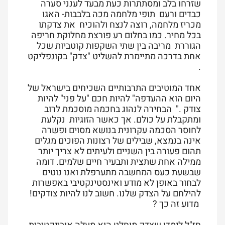
שזרחו בלב ומסתתרות כעת מבעד לענני סערה
כבדים ורעם תופי מלחמה מכה בלבבות- האגו
מכריז מלחמה, רוצה לנצח ולהוכיח את צדקתו
בכל מחיר. כמו בחלום רע פורצת מחלוקת חריפה
הגוררת מריבה בין שתי השקפות קוטביות שכל
אחת בדרכה מתיימרת להשליט "צדק" בקונפליקט
.
אחד המוטיבים התרבותיים השכיחים בישראל של
היום הוא ההעדפה
"
להיות חכם
"
על פני
"
להיות
צודק
".
הבחירה לנהוג בחכמה מוסכמת לרוב
ומתקבלת על כולם. אך כאשר הזוגיות נקלעת
לחוסר הסכמה עקרונית בנושא מסוים ופשרה
אינה בנמצא, שבילים של רצונות הפוכים מגלים
תהום פעורה בין השניים ולעיתים לא צריך יותר
ממילה אחת שתצית ותבעיר חיים שלמים. דומה
שבשעת כעס המחשבה מתערפלת ואנו נוטים
לבחור באופן לא מודע ואינסטינקטיבי באפשרות
להילחם על הצדק שלנו. חשוב לנו להיות צודקים!
מדוע זה כך ?