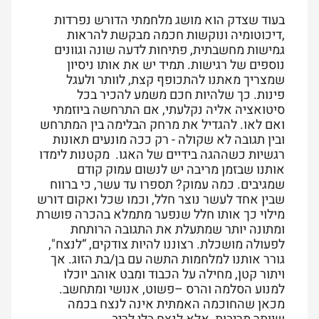
בעוד שצדק הוא מושג מלחמתי הדורש נפרדות
,דיכוטומיה ונוקשות חכמה מבקשת להראות
גמישות מחשבתית, פתיחות לדעה שונה וגוונים
נוספים של רגישות. תמיד יש את אותו ניסיון
שמצריך מאתנו להתכופף קצת, לוותר ולעגל
פינות. כך שלהיות חכם משמע להכיר בכל
סיטואציה אליה נקלעתי, אם התרחשה ביוזמתי
ואם לאו. להגדיל את מרחק הבלימה בין המתרחש
ובין תגובה לא שקולה - רק ככה מונעים תאונות
רגשיות כשההגה בידיים של האגו. מקטנות לימדו
אותנו שבזמן מריבה יש לנשום עמוק קודם
שמגיבים. כמה עמוק? תספרו עד עשר, כי ברווח
שבין אחד לעשר נוצר חלל, וכמו שכל ואקום דורש
מילוי כך אותו חלל שנפער מתמלא בהכרה פושרת
ומתונה יותר שמתעלת את התגובה הרותחת
לפעולה מושכלת. רצוננו להיות צודקים, “לנצח",
גורר אותנו למלחמות התשה עם בן/בת הזוג. אך
ויתור קטן, מחילה על הכבוד ומבט אוהב יוכלו
למנוע הסלמה והרס –פשוט, אנושי ומתחשב.
מכאן שהחוכמה האמתית אינה לנצח בכמה