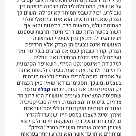
חז"ל לימדו שצדק מוחלט הוא מעלה אובייקטיבית
על אנושית, המסוגלת ליכולת הבחנה מדויקת בין
טוב לרע. יכולת שבני תמותה לא זכו לה. משום כך
הצדק שאנחנו דורשים הוא אינדיבידואלי ותלוי
באמונות שלנו, בתאוות הלב, ברצונות והוא אף
קשור בקשר הדוק עם דרכי חינוך ותרבות שספגנו
מבית הגידול. מכאן נבין שפערי המחשבה
האנושית אינה נובעים מן הצדק אלא מרדיפת
הצדק. קורה שבזמן כעס אנו מגיבים בשליפה ואז
נעלמת לה מיד יכולת הבחירה ואנו נופלים
למלכודת האינסטינקט המידי. השאיפה הקיצונית
להתיימר ולדעת את האמת בעינינו ולכפות אותה
על אחרים סופה להביס אחרים ולצאת מובסים
בעצמנו. משכך, תסכימו בוודאי שאין כאן מנצחים
רק מפסידים עם אגו נפוח. חכמת
קבלה
גורסת
שתפיסת המציאות בעיניים אנושיות היא לרוב חד
צדדית, שיפוטית ומצומצמת. ראייה סובייקטיבית
ואנוכית הנובעת מעקרונות וכללי יסוד שהאדם
אימץ וסיגל לעצמו במסע חייו ושנועדו להגדיר
גבולות ברורים של דרך והשקפת חיים. ולכן יוצא
שבזמן מריבה אוחזים השניים בחבל "הצדק"
ומותחים אותו עד אשר הוא נקרע וחוזר בפראות