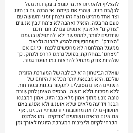
להצליף ולהעניש את מי שמציב עקרונות מעל
לבן/בת הזוג. שהרי אם קיימת אי הבנה עם בן הזוג
וצד אחד מרגיש מנצח זהו ניצחון זמני ומעושה עם
טעם מר בפה. הואיל ואהבה לא צומחת בין אנשים
"צודקים" אלא בין אנשים עם לב חם וחכם
שיודעים לוותר, להתפשר ולא להתפלש בזעמם
"הצודק". כשמחפשים להגיע להבנה ולצאת
ממעגל המלחמה לא מחפשים לנצח , כי גם אם
"ניצחנו" במחלוקת, בפועל גרמנו להרס ולנתק. כך
שלהיות צודק מתחיל להראות כמו הפסד גמור.
שאלת הביטחון היא לב לבה של המערכת הזוגית
שלכם. היא מבטאת יותר מכל את היותם של
השניים האדם מסוגלים לתקשר בכנות ובפתיחות
ללא מסכות וללא בושה. הבסיס האיתן לתקשורת
טובה נובע מתוך אמון מלא בבן הזוג. אמון המבטא
הבנה וידיעה מלאים שלא אוענש ולא אפגע באם
אחשוף מולו את מחשבותיי ורגשותיי הכנים , אף
אם אינם נראים ונשמעים "צודקים . זהו אלמנט
הכרחי לקיום וליציבות המערכת הזוגית לאורך זמן
.