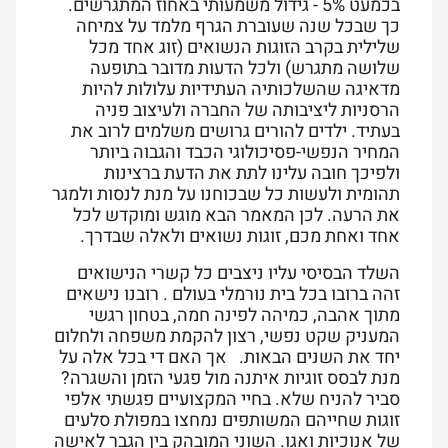
בכמעט 5% - גידול משמעותי באחוז המתגרשים.
כך שבכל שנה שעוברת הגרף מלמד על צמיחה
שלילית בקרב הזוגות הנשואים (זוג אחד מכל
שלושה מתגרש) ולכל הדעות מדובר בתופעה
מדאיגה שהשלכותיה העתידיות עלולות להיות
הרסניות ליציבותה של החברה ולעיצוב פניה
בעתיד. ילדים להורים גרושים משלמים לרוב את
המחיר הנפשי-פסיכולוגי הכבד והגבוה ביותר
ולפיכך חובה עלינו לתת את הדעת ברצינות
תהומית ולעשות כל שבכוחנו על מנת לנסות ולמגר
את הרעה. לכן המאמר הבא מוגש ומוקדש לכל
אחד ואחת מכם, זוגות נשואים ולאלה שבדרך.
השלד הבסיסי עליו ניצבים כל קשרי הנישואים
זהה ברובו בכל בית נורמלי בעולם . רובנו נישאים
מתוך אהבה, כמיהה לפינה חמה, בטחון רגשי
המעניק שקט נפשי, רצון להקמת משפחה ולחלום
יחד את השנים הבאות. אך האם די בכל אלה על
מנת לבסס זוגיות איתנה מול פגעי הזמן והשגרה?
סביר להניח שלא. בחיי המקצועיים פגשתי אלפי
זוגות שחייהם המשותפים נמחצו במפולת סלעים
של אנוכיות ואגו. השוני המובהק בין הגבר לאישה