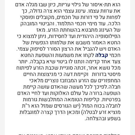
הוא תת-איסור של גילוי עריות, כיון שבו מגלה אדם
את ערוות עצמו.
עינוג עצמי הוא צרה גדולה, כך
לפחות על פי דורות של חכמים, מקובלים ופוסקי
הלכה. עוד מימי חכמי התלמוד. והביטוי המובהק
של העינוג מתבטא בהשחתת הזרע. מאז
הפילוסופיה היהודית ועד לחסידות, ניתן למצוא כי
החטא האמור משבש את שלמותו הנפשית של
האדם ויש להגביל את הרצון הסורר לסיפוק עצמי.
חכמי
קבלה
לקחו את משמעות והשפעת החטא
צעד אחד קדימה ונתנו לו ביטוי שיא בקבלה.
יותר
מכל נושא אחר, זכתה סוגיית שכבת הזרע לפיתוח
מיסטי בדורות
וקיימת דעה כי מניצוצות החיים
המתפזרים עם הזרע המבוזבז נוצרים מלאכי
חבלה
.לפיכך לכל מעשה שהאדם עושה קיימת
השפעה ברורה על עולם האלוקות ועד לחיי האדם
בפרטיות. קליפות הטומאה המתלבשות גורמות
לחבלה בכוח המזל (יש הגורסים שמזל הוא ר"ת
מוציא זרע לבטלה) ומכאן הדרך קצרה למוגבלות
בשפע ובהצלחה.