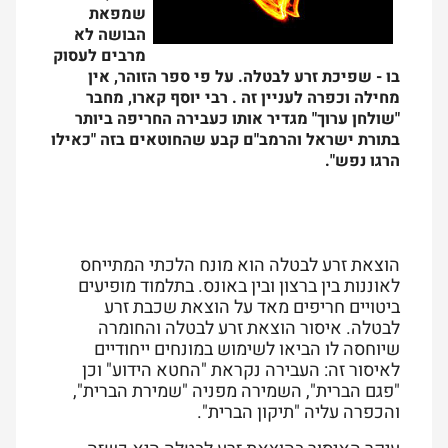
שמפאת
הבושה לא
מרבים לעסוק
בו - שפיכת זרע לבטלה. על פי ספר הזוהר, אין
מחילה וכפרה לעניין זה . רבי יוסף קארו, מחבר
"שולחן ערוך" מגדיר אותו כעבירה החריפה ביותר
בתורת ישראל והרמב"ם קבע שהחוטאים בזה "כאילו
הרגו נפש".
הוצאת זרע לבטלה הוא מונח הלכתי המתייחס
לאוננות בין ברצון ובין באונס. בתלמוד מופיעים
ביטויים חריפים מאד על הוצ
את שכבת זרע
לבטלה‏. איסור הוצאת זרע לבטלה והחומרה
שיוחסה לו הביאו לשימוש במונחים ייחודיים
לאיסור זה: העבירה נקראת "החטא הידוע" וכן
"פגם הברית", השמירה מפניה "שמירת הברית",
והכפרה עליה "תיקון הברית".