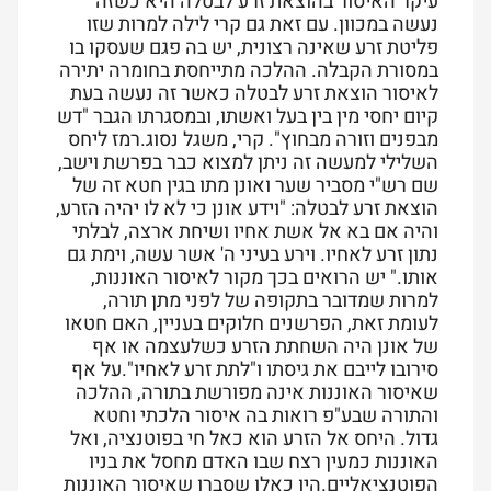
עיקר האיסור בהוצאת זרע לבטלה היא כשזה
נעשה במכוון. עם זאת גם קרי לילה למרות שזו
פליטת זרע שאינה רצונית, יש בה פגם שעסקו בו
במסורת הקבלה. ההלכה מתייחסת בחומרה יתירה
לאיסור הוצאת זרע לבטלה כאשר זה נעשה בעת
קיום יחסי מין בין בעל ואשתו, ובמסגרתו הגבר "דש
מבפנים וזורה מבחוץ". קרי, משגל נסוג.רמז ליחס
השלילי למעשה זה ניתן למצוא כבר בפרשת וישב,
שם רש"י מסביר שער ואונן מתו בגין חטא זה של
הוצאת זרע לבטלה: "וידע אונן כי לא לו יהיה הזרע,
והיה אם בא אל אשת אחיו ושיחת ארצה, לבלתי
נתון זרע לאחיו. וירע בעיני ה' אשר עשה, וימת גם
אותו." יש הרואים בכך מקור לאיסור האוננות,
למרות שמדובר בתקופה של לפני מתן תורה,
לעומת זאת, הפרשנים חלוקים בעניין, האם חטאו
של אונן היה השחתת הזרע כשלעצמה או אף
סירובו לייבם את גיסתו ו"לתת זרע לאחיו".על אף
שאיסור האוננות אינה מפורשת בתורה, ההלכה
והתורה שבע"פ רואות בה איסור הלכתי וחטא
גדול. היחס אל הזרע הוא כאל חי בפוטנציה, ואל
האוננות כמעין רצח שבו האדם מחסל את בניו
הפוטנציאליים.היו כאלו שסברו שאיסור האוננות