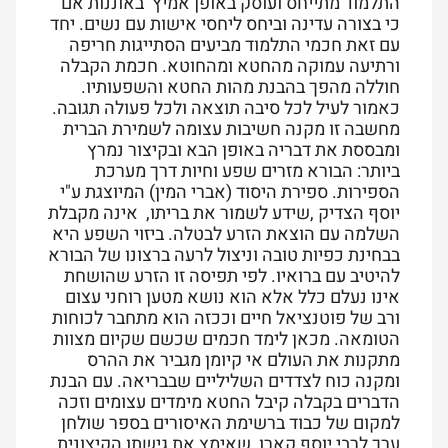
התלמוד מתייחס ועוסק באופן אמיץ באוננות אם
כי בצורה עדינה וביחס ליחסי אישות עם נשים. יחד
עם זאת חכמי התלמוד מביעים הסתייגות חריפה
ורתיעה עמוקה מהחטא ומהחוטא. חכמת הקבלה
חוללה מהפך בהבנת מהות החטא והשפעותיו.
כאמור לעיל לכל סיבה תוצאה ולכל פעולה תגובה.
מחשבה זו מקנה חשיבות עצומה לשמירת הברית
ומבססת את דבריה באופן הבא ובקיצור נמרץ
ביותר: הבורא מזרים שפע וחיות דרך מערכת
הספירות. ספירת היסוד (אברי המין) המיוצגת ע"י
יוסף הצדיק ,שידע לשמור את בריתו, אינה מקבלת
השלמה עם הוצאת הזרע לבטלה. ביזוי השפע היא
בבחינת כפיות טובה וניצול לרעה ברצונו של הבורא
להיטיב עם ברואיו. לפי תפיסה זו הזרע שהושחת
אינו נעלם כלל אלא הוא נושא מטען רוחני עצום
ורב של פוטנציאל חיים וככזה הוא מתחבר לכוחות
הטומאה. מכאן לימד חכמים שכשם שקיום מצוות
מתקנות את העולם אי קיומן מגביר את ההרס
ומקנה כוח לצדדים השליליים שבבריאה. עם הבנת
הדברים בקבלה קיבל החטא מימדים עצומים וזכה
למקום של כבוד ברשימת האיסורים בספר שולחן
ערך לרבי יוסף קארו, שאימץ את גישתו הקיצונית