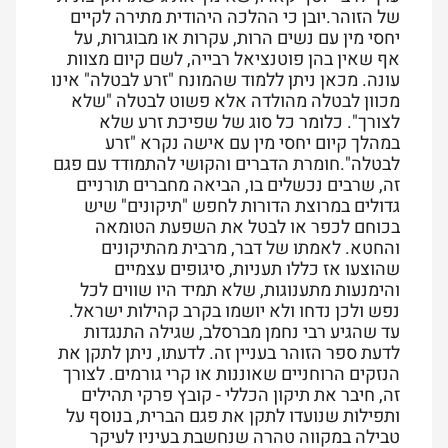
של הזוהר.יובן כי ההלכה היהודית מתירה לקיים
יחסי מין עם נשים הרות, עקרות או מבוגרות, על
אף שאין בהן פוטנציאל רבייה, לשם קיום מצוות
עונה. מכאן ניתן ללמוד שהמונח "זרע לבטלה" אינו
מכוון לבטלה מהולדה אלא פשוט לבטלה "שלא
לצורך". כלומר כל סוג של שפיכת זרע שלא
במהלך קיום יחסי מין עם אישה נקרא "זרע
לבטלה".
חומרת הדברים והקושי להתמודד עם פגם
זה, שרבים נכשלים בו, הביאה מחברים תורניים
גדולים במרוצת הדורות לחפש "תיקונים" שיש
בכוחם לכפר או לבטל את השפעת הטומאה
והחטא. לאמתו של דבר, מרבית מהתיקונים
שהוצעו אז כללו תעניות, סיגופים עצמיים
והימנעות מתענוגות, שלא תמיד היו שווים לכל
נפש ולכן נדחו ולא יושמו בקרב קהילות ישראל.
עד שהגיע רבי נחמן מברסלב, שגילה התנגדות
לדעת ספר הזוהר בעניין זה. לדעתו, ניתן לתקן את
הנזקים הרוחניים שאוננות או קרי גורמים. לצורך
זה, חיבר את תיקון הכללי - קובץ פרקי תהילים
ותפילות שנועדו לתקן את פגם הברית, בנוסף על
טבילה במקווה טהרה שנחשבת בעיניו לעיקר