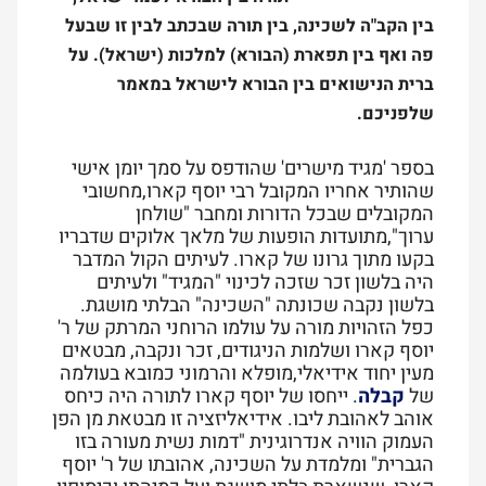
בין הקב"ה לשכינה, בין תורה שבכתב לבין זו שבעל
פה ואף בין תפארת (הבורא) למלכות (ישראל). על
ברית הנישואים בין הבורא לישראל במאמר
שלפניכם.
בספר 'מגיד מישרים' שהודפס על סמך יומן אישי
שהותיר אחריו המקובל רבי יוסף קארו,מחשובי
המקובלים שבכל הדורות ומחבר "שולחן
ערוך",מתועדות הופעות של מלאך אלוקים שדבריו
בקעו מתוך גרונו של קארו. לעיתים הקול המדבר
היה בלשון זכר שזכה לכינוי "המגיד" ולעיתים
בלשון נקבה שכונתה "השכינה" הבלתי מושגת.
כפל הזהויות מורה על עולמו הרוחני המרתק של ר'
יוסף קארו ושלמות הניגודים, זכר ונקבה, מבטאים
מעין יחוד אידיאלי,מופלא והרמוני כמובא בעולמה
של
קבלה
. ייחסו של יוסף קארו לתורה היה כיחס
אוהב לאהובת ליבו. אידיאליזציה זו מבטאת מן הפן
העמוק הוויה אנדרוגינית "דמות נשית מעורה בזו
הגברית" ומלמדת על השכינה, אהובתו של ר' יוסף