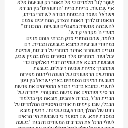
יִשְׁמָר לָנו" מלמדים כי אל תאמר רק שָׁבוּעוּת אלא
אף שְׁבוּעוֹת. כריתת ברית "הנישואים" בין הבורא
וישראל נעוצה בהבטחת הבורא לשומרי בריתו,
הנאמנים לדרך האמת והצדק, המחייבים עצמם
להשבתה אנושית במעגלים שבעיות. המכונים "
מועדי ה' מקראי קודש".
כלומר, שהם מחזורי צדק חברתי אותם מונים
במחזורי שביעיות כמובא בשבועה ובברית. הם
נגזרים משחרור אחיזה מחזורי על ריבונות, שמיטת
יבול ועוד. מחזורים אלה נספרים כולם במניין שבע,
ושבועות מבטא את שמירת דברי האלוקים כדי
שתתברך צמיחת שבעת היבולים, בשבעת
החודשים הראשונים של השנה וליהנות מפירות
משבעת המינים הצומחים בארץ ישראל בין ניסן
לתשרי. כמובא בדברי הבורא המסיימים את פרשת
הר סיני ופותחים את פרשת בחוקותיי. ייחודה של
הברית הנ"ל ,כברית אוהבים, מובאת אף בתלמוד
הבבלי, שבו קיימים תיאורים מיסטיים המלמדים על
זיווגו של המלך,הבורא,עם שכינתו. הרעיון מובא
במסכת יומא, שם מסופר כי בשבועות היו מראים
לעולי הרגל את הכרובים המעורים זה בזה: "בשעה