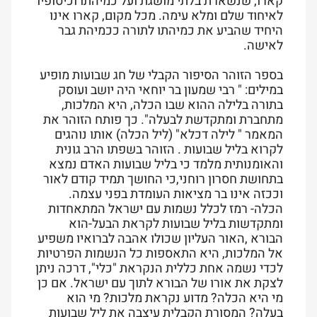
קארו, שנשארת בלתי מושגת ועל כמיהתו וכיסופיו
לאיחוד שלם ומלא עימה. מכל מקום, קארו אינו
היחיד שהביע את כמיהתו לתורה ככמיהת גבר
לאישה.
בספר הזוהר הסיפור הקבלי של חג שבועות מופיע
במילים: " רבי שמעון בר יוחאי היה יושב ועוסק
בתורה בלילה ההוא שבו הכלה, היא המלכות,
מתחברת ומתקדשת לבעלה". כך פותח הזוהר את
המאמר " לילה דכלא" (ליל הכלה) אותו נוהגים
לקרוא בליל שבועות . הזוהר בשפתו הרב גונית
והאומנותית מלמד כי בליל שבועות האדם נמצא
בתחושת חסרון רוחני,כי החושך תמיד קודם לאור
וככזה אינו בר מציאות העומדת בפני עצמה.
הכלה- רמז לכלל נשמות עם ישראל המתאחדות
ומתקדשות בליל שבועות לקראת הבעל-הוא
הבורא ,האור העליון שכולו אהבה לברואיו משפיע
אל המלכות, היא התאספות כל הנשמות הפרטיות
לכדי נשמה אחת כללית הנקראת "כלי", דרכה ניתן
לצקת את אורו של הבורא לתוך עם ישראל. אם כן
מי היא הכלה? מדוע נקראת מלכות? מי הוא
בעלה? המסורת הקבלית עיצבה את ליל שבועות