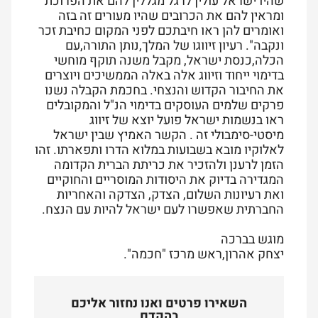
שהיו ישראל עולין לרגל מגללין להם את הפרוכת
ומראין להם את הכרובים שהיו מעורים זה בזה
ואומרים להן ראו חיבתכם לפני המקום כחיבת זכר
ונקבה". רעיון זיווגו של המלך,נותן התורה,עם
הכלה,כנסת ישראל, מקבל משנה תוקף מוחשי
בדימוי ייחוד וזיווג אלה באלה הממשיכים ויוצרים
את החיבור הקדוש והנצחי. בחכמת הקבלה נשנו
פרקים שלמים העוסקים בדימוי הנ"ל והמקובלים
ראו בנשמות ישראל פועל יוצא של זיווג
מיסטי-סימבולי זה . הקשר האמיץ שבין ישראל
לאלוקיו מובא בשבועות במלוא הדרו ותפארתו. זהו
הזמן לרענן ולהזכיר את כריתת הברית הקדומה
המגדירה בדיוק את היסודות המוסריים והחוקיים
ואת רעיונות השלום, הצדק, הצדקה והאחריות
החברתית שאפשרו לעם ישראל להיות עם הנצח.
מוגש בברכה
יצחק אהרון,ראש מרכז "חכמה".
השאירו פרטים ואנו נחזור אליכם
בהקדם