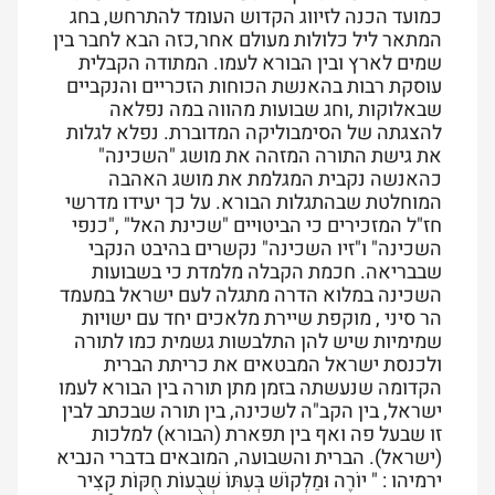
כמועד הכנה לזיווג הקדוש העומד להתרחש, בחג
המתאר ליל כלולות מעולם אחר,כזה הבא לחבר בין
שמים לארץ ובין הבורא לעמו. המתודה הקבלית
עוסקת רבות בהאנשת הכוחות הזכריים והנקביים
שבאלוקות ,וחג שבועות מהווה במה נפלאה
להצגתה של הסימבוליקה המדוברת. נפלא לגלות
את גישת התורה המזהה את מושג "השכינה"
כהאנשה נקבית המגלמת את מושג האהבה
המוחלטת שבהתגלות הבורא. על כך יעידו מדרשי
חז"ל המזכירים כי הביטויים "שכינת האל" ,"כנפי
השכינה" ו"זיו השכינה" נקשרים בהיבט הנקבי
שבבריאה. חכמת הקבלה מלמדת כי בשבועות
השכינה במלוא הדרה מתגלה לעם ישראל במעמד
הר סיני , מוקפת שיירת מלאכים יחד עם ישויות
שמימיות שיש להן התלבשות גשמית כמו לתורה
ולכנסת ישראל המבטאים את כריתת הברית
הקדומה שנעשתה בזמן מתן תורה בין הבורא לעמו
ישראל, בין הקב"ה לשכינה, בין תורה שבכתב לבין
זו שבעל פה ואף בין תפארת (הבורא) למלכות
(ישראל). הברית והשבועה, המובאים בדברי הנביא
ירמיהו : " יוֹרֶה וּמַלְקוֹשׁ בְּעִתּוֹ שְׁבֻעוֹת חֻקּוֹת קָצִיר