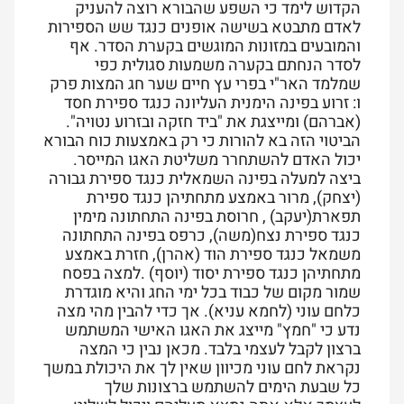
הקדוש לימד כי השפע שהבורא רוצה להעניק
לאדם מתבטא בשישה אופנים כנגד שש הספירות
והמובעים במזונות המוגשים בקערת הסדר. אף
לסדר הנחתם בקערה משמעות סגולית כפי
שמלמד האר"י בפרי עץ חיים שער חג המצות פרק
ו: זרוע בפינה הימנית העליונה כנגד ספירת חסד
(אברהם) ומייצגת את "ביד חזקה ובזרוע נטויה".
הביטוי הזה בא להורות כי רק באמצעות כוח הבורא
יכול האדם להשתחרר משליטת האגו המייסר.
ביצה למעלה בפינה השמאלית כנגד ספירת גבורה
(יצחק), מרור באמצע מתחתיהן כנגד ספירת
תפארת(יעקב) , חרוסת בפינה התחתונה מימין
כנגד ספירת נצח(משה), כרפס בפינה התחתונה
משמאל כנגד ספירת הוד (אהרן), חזרת באמצע
מתחתיהן כנגד ספירת יסוד (יוסף) .למצה בפסח
שמור מקום של כבוד בכל ימי החג והיא מוגדרת
כלחם עוני (לחמא עניא). אך כדי להבין מהי מצה
נדע כי "חמץ" מייצג את האגו האישי המשתמש
ברצון לקבל לעצמי בלבד. מכאן נבין כי המצה
נקראת לחם עוני מכיוון שאין לך את היכולת במשך
כל שבעת הימים להשתמש ברצונות שלך