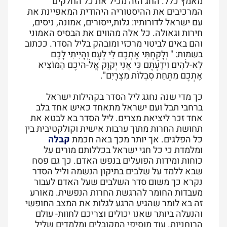
מאמץ כלל.
החג הזה מכיל את כל החלקים
המרכיבים את ההיסטוריה היהודית המאפיינת את
עם ישראל לדורותיו: גלות,ייסורים, אמונה, ניסים,
חירות וגאולה. כל אלה מהווים את הבסיס האמוני
והם באים לביטוי מרכזי ומובהק בליל הסדר. ככתוב
בשמות: " וְלָקַחְתִּי אֶתְכֶם לִי לְעָם וְהָיִיתִי לָכֶם
לֵא-לֹהִים וִידַעְתֶּם כִּי אֲנִי יְקֹוָק אֱלֹ-היכֶם הַמּוֹצִיא
אֶתְכֶם מִתַּחַת סִבְלוֹת מִצְרָיִם".
כך מדי שנה נחגג ליל הסדר בקהילות ישראל
ברחבי תבל ועם ישראל מתאחד כאיש אחד בלב
אחד זכר ליציאת מצרים. ליל הסדר בא לבטא את
תחושת החרות מתוך ערבות אישית וקולקטיבית בין
כל הפלגים. אך יותר מכך באה חכמת
קבלה
ומלמדת כי כל חגי ישראל בכללותם מורים על
כוחות ומידות הפועלים בנפש האדם. כך גם פסח
שבא ללמד על שלבים בתיקון הנשמה וליל הסדר
נקרא כך משום סדר השלבים שעל האדם לעבור
מעבדות החומר להרגשת החרות הנפשית. מאורע
זה בא לומר שהגיע הרגע לגלות את המצב החופשי
והנעלה ביותר שאנו יכולים וצריכם לחוות- עולם
הרוחניות. עוד מוסיפי המקובלים ומלמדים שליל