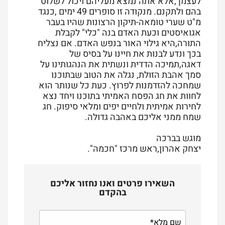
לעצמך,אלא אתה נמצא מעליהם ויכול לשלוט
בהם ולתקנם. מנקודה זו סופרים 49 ימים ,כנגד
מ"ט שערי טומאה-תיקון הרצונות שהיו בעבר
אגואיסטים וכעת האדם בנה "כלי" לקבלת
התורה,היא גילוי האור בנפש האדם. אם נצליח
בכך ונדע לבנות את חיינו על בסיס של
דאגה,תמיכה הדדית ונשתית את הנהגותינו על
סמך אהבת הזולת, נגלה את הטוב שבתוכנו
שמחכה להזדמנות לפרוץ. כעת כל שנותר הוא
לחוות את חג הפסח האמיתי בתוכנו ויחד נצא
לחירות אמיתית ולחיים יפים ומלאי סיפוק. חג
שמח ממני אליכם באהבה גדולה.
מוגש בברכה
יצחק אהרון,ראש מרכז "חכמה".
השאירו פרטים ואנו נחזור אליכם
בהקדם