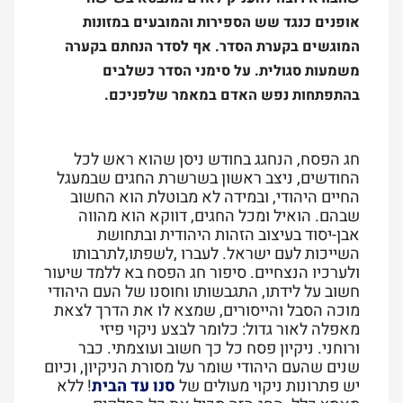
אופנים כנגד שש הספירות והמובעים במזונות
המוגשים בקערת הסדר. אף לסדר הנחתם בקערה
משמעות סגולית. על סימני הסדר כשלבים
בהתפתחות נפש האדם במאמר שלפניכם.
חג הפסח, הנחגג בחודש ניסן שהוא ראש לכל
החודשים, ניצב ראשון בשרשרת החגים שבמעגל
החיים היהודי, ובמידה לא מבוטלת הוא החשוב
שבהם. הואיל ומכל החגים, דווקא הוא מהווה
אבן-יסוד בעיצוב הזהות היהודית ובתחושת
השייכות לעם ישראל. לעברו ,לשפתו,לתרבותו
ולערכיו הנצחיים. סיפור חג הפסח בא ללמד שיעור
חשוב על לידתו, התגבשותו וחוסנו של העם היהודי
מוכה הסבל והייסורים, שמצא לו את הדרך לצאת
מאפלה לאור
גדול: כלומר לבצע ניקוי פיזי
ורוחני.
ניקיון פסח כל כך חשוב ועוצמתי. כבר
שנים שהעם היהודי שומר על מסורת הניקיון, וכיום
יש פתרונות ניקוי מעולים של
סנו עד הבית
! ללא