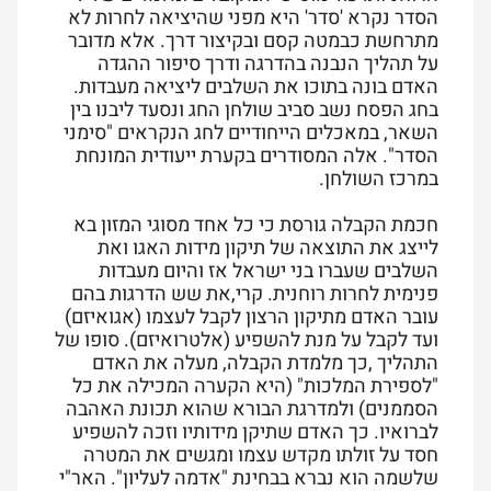
הסדר נקרא 'סדר' היא מפני שהיציאה לחרות לא
מתרחשת כבמטה קסם ובקיצור דרך. אלא מדובר
על תהליך הנבנה בהדרגה ודרך סיפור ההגדה
האדם בונה בתוכו את השלבים ליציאה מעבדות.
בחג הפסח נשב סביב שולחן החג ונסעד ליבנו בין
השאר, במאכלים הייחודיים לחג הנקראים "סימני
הסדר". אלה המסודרים בקערת ייעודית המונחת
במרכז השולחן.
חכמת הקבלה גורסת כי כל אחד מסוגי המזון בא
לייצג את התוצאה של תיקון מידות האגו ואת
השלבים שעברו בני ישראל אז והיום מעבדות
פנימית לחרות רוחנית. קרי,את שש הדרגות בהם
עובר האדם מתיקון הרצון לקבל לעצמו (אגואיזם)
ועד לקבל על מנת להשפיע (אלטרואיזם). סופו של
התהליך ,כך מלמדת הקבלה, מעלה את האדם
"לספירת המלכות" (היא הקערה המכילה את כל
הסממנים) ולמדרגת הבורא שהוא תכונת האהבה
לברואיו. כך האדם שתיקן מידותיו וזכה להשפיע
חסד על זולתו מקדש עצמו ומגשים את המטרה
שלשמה הוא נברא בבחינת "אדמה לעליון". האר"י