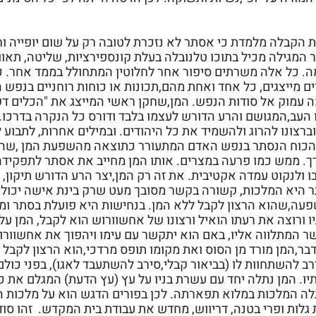
 הקבלה מלמדת כי אסתר לא נזכרת לטובה רק על שום יופייה וחו
ר המגילה מכיל בתוכו טלנובלה בעלת קונספירציות, שליטה, תאו
ה. כל אלה משרתים סיפור אחר לחלוטין המתחולל בממד אחר.
ים מייצגים, כל אחד ואחת מהם,תכונות או כוחות רוחניים בנפש
ה עמוק אל סודות הנפש. המן,שחקן ראשי המייצג את "הכלים ד
 העב,המגושם והרע הדורש לעצמו בלבד ודורס כל הנקרה בדרכו.
וברצונו להרוג ולהשמיד את כל היהודים. ובמילים אחרות, לתבו
הכוח הנסתר בנפש האדם המתעורר כתוצאה מהשפעת המן ,שהוא 
ך. ממש כמו פרעה במצרים. אותו המן מחייב את אסתר לתפקיד
 ולנקוט עמדה אקטיבית. את זה רק המן,יצר הרע הדורש תיקון, 
 היא המלכות, קשורה בקשר מסובך מעט שרק בינת אישה יכולה 
עה,שהוא הרצון לקבל ללא המן. בנחישות היא פועלת בסתר ומעו
 ורוצה את רעתו הואיל ורצונו של אחשוורוש הוא לקבל, המן עלו
ר המתלווה אליו, באם הוא יתקשר עם עימו ויהפוך את אחשוורוש
בר,המן מורד מן הסוס ואת מקומו תופס מרדכי,הוא הרצון לקבל 
רב להשתחוות לו (בביאור קבלי,סירב להשתעבד לאגו), בפני כול
תיו. המן נתלה יחד עם עשרת בניו על עץ (עץ הדעת) המגלם את 
לה המלכות במלוא תפארתה. לכן בפורים הדגש הוא על מלכות 
 גלות ופרי בטנה, דריווש, מחדש את עבודת בית המקדש. זהו ס