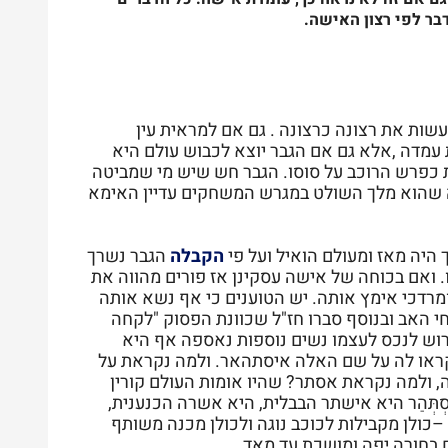
בר לפי רצון האישה.
שות את רצונה כרצונה . גם אם למראית עין
 עמדה ,אלא גם אם הגבר יוצא לכבוש עולם היא
 כפרש הרוכב על סוסו. הגבר חש שיש מי שמביטה
שה שהוא מלך השולט במגרש המשחקים עדיין האימא
ך היה מאז ומעולם הואיל ועל פי
הקבלה
הגבר נשרך
 ואם בכוחה של אישה עסקינן אז פורים מהווה את
מרדכי אימץ אותה. יש הטוענים כי אף נשא אותה
חי האב ובנוסף סברו חז"ל שכוונת הפסוק "לקחה
רוש לנכס לעצמו נשים נוספות נאספה אף היא
קראו לה על שם האלה איסתהאר. ולמה נקראת על
, ולמה נקראת אסתר? שהיו אומות העולם קורין
סְתְּהַר היא אישתר הבבלית, היא אשרה הכנענית,
–כולן מקבילות לכוכב נוגה ולכולן מכנה משותף
 בחורה יפה ומושכת עד מאד .