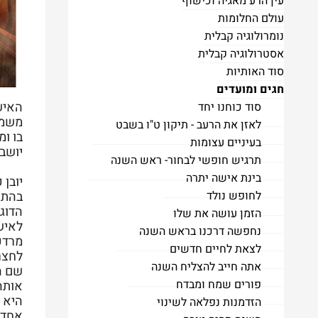
עין הרע מאגיה וכישוף
עולם החלומות
נומרולוגיה קבלית
אסטרולוגיה קבלית
סוד האותיות
חגים ומועדים
האיש
סוד כוחנו יחד
משמש
לאזן את הרעב - תיקון ט"ו בשבט
בו ו
בעיניים עצומות
יושב
תרגיש חופשי לבחור- ראש השנה
בינת אישה יתרה
יובן 
לחופש נולד
בהתפ
הדוג
הזמן עושה את שלו
לאישה
נחפשה דרכנו בראש השנה
מרדכ
לצאת לחיים חדשים
לחצר
אתה חייב להצליח השנה
שם ה
פורים שמח ומבדח
אותה 
היא 
הזדמנות נפלאה לשינוי
אחד ה