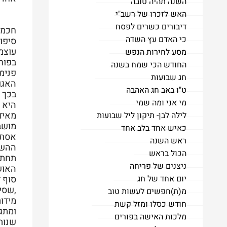
השנה תהיה טובה
האש לזכרו של רשב"י
דיבורים כשרים לפסח
חכמת
כי האדם עץ השדה
סיפו
עוצמ
מסע לחירות הנפש
בפור
החודש הכי שמח בשנה
פנימ
חג שבועות
האגו
ט"ו באב חג האהבה
בכך 
מי אני ומה שמי
היא 
מאיד
לילה לבן- תיקון ליל שבועות
מושבו
כאיש אחד בלב אחד
אסתר
ראש השנה
ההשפ
הכול בראש
תחתיו
ניצנים של פריחה
האוש
יום אחד של חג
סוף ד
,שסי
מ(ת)חפשים לעשות טוב
מידו
חודש כסלו ומזל קשת
ומתג
מלכות האישה בפורים
שנות