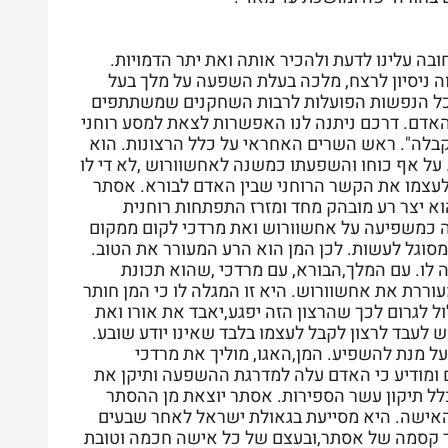
בה עלינו לדעת ולהכיר אותה ואת יתר הדמויות.
וה ניסיון לרצח, מלכה בעלת השפעה על מלך בעל
 כל הנפשות הפועלות לרבות השחקנים שמשתתפים
 האדם. דרכם ניתנה לנו האפשרות לצאת למסע רוחני
קבלה". ראש השרים האחראי על כלל הרצונות. הוא
 על אף כוחו והשפעתו כמשנה לאחשוורוש ,לא די לו
ע לעצמו את הקשר הרוחני שבין האדם לבורא. אסתר
יצר רע מובהק מחד ומזרז התפתחות רוחנית
ה כמשפיעה על אחשוורוש ואת מרדכי לקום ממקום
מסוגל לעשות. לכן המן הוא הרע המעורר את הטוב.
לו. עם המלך,הבורא, עם מרדכי ,שהוא תכונת
ררת את אחשוורוש. היא זו המגלה לו כי המן חותר
ל לגרום לכך שהרצון הזה יפגע,יאבד את אורו ואת
 לעבד לרצון לקבל לעצמו בלבד שאינו יודע שובע.
על מנת להשפיע. המן,האגו, מוליך את מרדכי
ם ומודיע כי האדם עלה למדרגת ההשפעה ותיקן את
כלל תיקון עשר הספירות. אסתר יוצאת מן ההסתר
האישה. היא מסייעת בגאולת ישראל לאחר שבעים
וד קסמה של אסתר,ובעצם של כל אישה חכמה וטובת