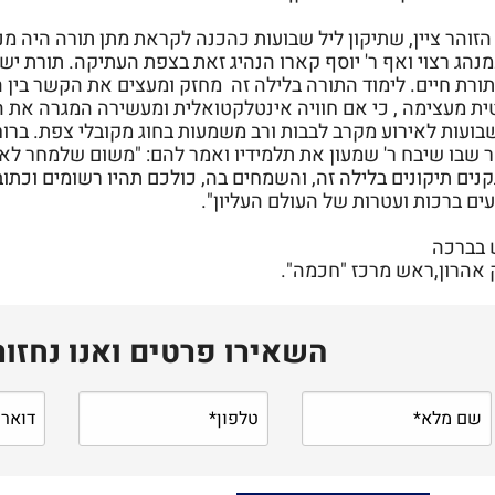
זוהר ציין, שתיקון ליל שבועות כהכנה לקראת מתן תורה היה מנה
נהג רצוי ואף ר' יוסף קארו הנהיג זאת בצפת העתיקה.
תורת ישר
ורת חיים. לימוד התורה בלילה זה מחזק ומעצים את הקשר בין הב
ית מעצימה , כי אם חוויה אינטלקטואלית ומעשירה המגרה את 
בועות לאירוע מקרב לבבות ורב משמעות בחוג מקובלי צפת. ברוח
ר שבו שיבח ר' שמעון את תלמידיו ואמר להם: "משום שלמחר ל
נים תיקונים בלילה זה, והשמחים בה, כולכם תהיו רשומים וכתו
ים ברכות ועטרות של העולם העליון".
 בברכה
 אהרון,ראש מרכז "חכמה".
השאירו פרטים ואנו נחזו