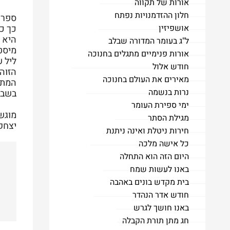
אורות של תקווה
חלון ההזדמנויות נפתח
ספר ה
אושפיזין
כך כמ
היא ת
ל"ג בעומר המדורה שבלב
מיסט
אורות פנימיים מתגלים בחנוכה
ליל ש
חודש אלול
הזוה
מאירים את העולם בחנוכה
המתק
נרות בנשמה
בשבע
ימי ספירת העומר
מוגש
מגילת הסתר
יצחק
חירות ניטלת ואינה ניתנת
כל אישה מלכה
היום הזה הוא התחלה
באנו לעשות שמח
בית מקדש בונים באהבה
חודש אדר הנהדר
באנו חושך לגרש
חג מתן תורת הקבלה