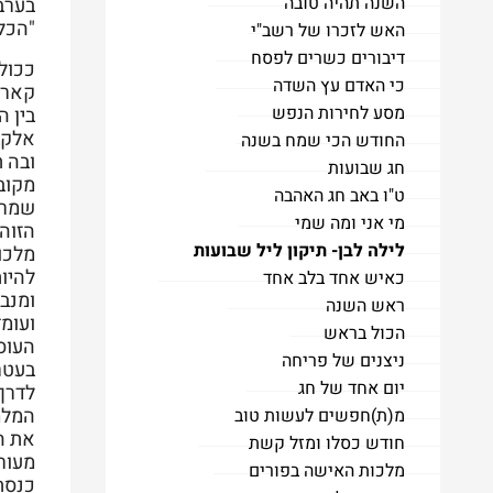
השנה תהיה טובה
בערב
"הכל
האש לזכרו של רשב"י
דיבורים כשרים לפסח
ככול 
כי האדם עץ השדה
מסע לחירות הנפש
בין ה
אלקבץ
החודש הכי שמח בשנה
ובה ת
חג שבועות
מקוב
ט"ו באב חג האהבה
שמרכ
מי אני ומה שמי
הזוה
לילה לבן- תיקון ליל שבועות
מלכו
להיות
כאיש אחד בלב אחד
ומנב
ראש השנה
ועומ
הכול בראש
העוס
ניצנים של פריחה
בעטר
יום אחד של חג
לדרך
המלמד
מ(ת)חפשים לעשות טוב
את ה
חודש כסלו ומזל קשת
מעור
מלכות האישה בפורים
כנסת