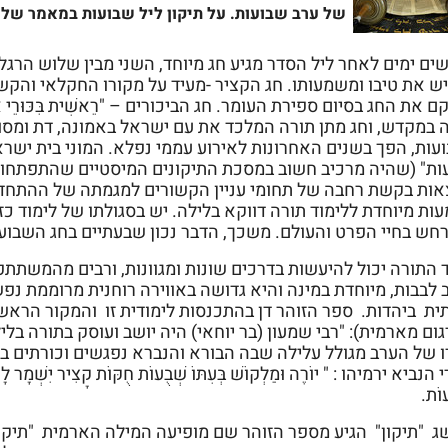
של ערב שבועות. על תיקון ליל שבועות במאמר שלפ
ים ימים לאחר ליל הסדר מגיע חג מיוחד, השני מבין שלוש הר
יש את טיבו ומשמעותו. חג הקציר -מעיד על מקורו החקלאי והק
ם את החג בסיום ספירת העומר. חג הביכורים – "רֵאשִׁית בִּכּוּרֵי אַד
ה במקדש, וחג מתן תורה המלכד את עם ישראל באמונה, דת ומסור
עות, הפך בשנים האחרונות לאירוע עממי נפלא. המוני בית ישרא
ות" (שהיה מרכיב חשוב במסכת התיקונים המיסטיים שהתפתחו 
אות בקשת רחבה של תחומי עניין הקשורים למגמתה של ההתחדשו
ת מיוחדת ללימוד תורה דווקא בלילה. יש בסגולתו של לימוד כזה
חש בחיי הפרט והעולם. משכך, הדבר נכון שבעתיים בחג השבועות
 התורה יכול להיעשות בדרכים שונות ומגוונות, ורבים מהמשתתפ
ב לבבות, מיוחדת במינה והיא גדושה באווירה רוחנית מרוממת 
ית ביהדות. ספר הזוהר דן בהתכנסות לימודית זו והמקור הראשו
ום מארמית): "רבי שמעון (בר יוחאי) היה יושב ועוסק בתורה בל
ו של הערב מגולל עלילה שבה הבורא והנברא נפגשים וכורתים בי
הנביא ירמיהו : " יוֹרֶה וּמַלְקוֹשׁ בְּעִתּוֹ שְׁבֻעוֹת חֻקּוֹת קָצִיר יִ
עוֹת.
ג "תיקון" הגיע מספר הזוהר שם מופיעה המילה הארמית "תיקון