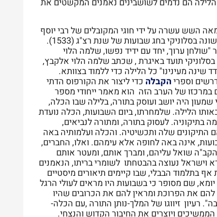
 הלילה הם נדמים לשושבינים נאמנים המקשטים את
אה השש עשרה על ידי חוגי המקובלים של רבי יוסף
קארו ורבי שלמה אלקבץ, ובמידה גבוהה של היתכנות הוא הונהג לראשונה בסלוניקי בחג שבועות של שנת רצ"ג (1533).
 "שולחן ערוך, יחד עם ידיד נפשו, שלמה הלוי
 בסלוניקי תועד באיגרת , שכתב שלמה הלוי אלקבץ,
 שינה מעינינו" כל הלילה כדי ללמוד בצוותא.
רשים וספרי
הקבלה
כדי ליצור את
הקורפוס הדתי
במרכזו של הערב הזה הוא מאמר ייחודי מספר
 שמעון היה יושב ועוסק בתורה, בלילה שבו הכלה,
אותו הלילה. שלמחרתו, ביום השבועות, הכלה נועדת
ה בתיקוניה. לעסוק בתורה, ומתורה לנביאים,
ם התיקונים שלה ותכשיטיה. והכלה ועלמותיה באה
עות, אינה באה לחופה אלא עימהם. ואלו, החברים,
 הקב"ה שואל עליהם, ומברך אותם, ומעטר אותם
רא וישראל נעוצה בהבטחתו לשומרי בריתו, הנאמנים
אף בתלמוד הבבלי, שבו קיימים תיאורים מיסטיים
יומא, שם מסופר כי בשבועות היו מראים לעולי הרגל
ן להם את הפרוכת ומראין להם את הכרובים שהיו
". רעיון זיווגו של המלך-נותן התורה ,עם הכלה-
 הממשיכים ויוצרים את החיבור הקדוש והנצחי.