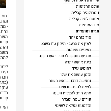
עין הרע מאגיה וכישוף
עולם החלומות
נומרולוגיה קבלית
חמיש
אסטרולוגיה קבלית
ומדג
סוד האותיות
- ממק
חגים ומועדים
נהוג
השבו
סוד כוחנו יחד
שבוע
לאזן את הרעב - תיקון ט"ו בשבט
והרצ
בעיניים עצומות
משמעו
תרגיש חופשי לבחור- ראש השנה
להתר
בינת אישה יתרה
לימוד
לחופש נולד
קירו
הזמן עושה את שלו
חברת
נחפשה דרכנו בראש השנה
(בתרג
לצאת לחיים חדשים
עיקר
בדברי 
אתה חייב להצליח השנה
שְׁבוּ
פורים שמח ומבדח
הזדמנות נפלאה לשינוי
המוש