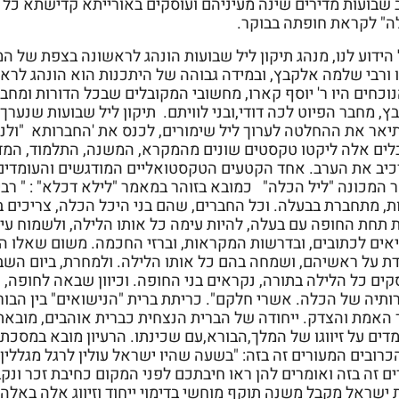
 שבועות מדירים שינה מעיניהם ועוסקים באורייתא קדישתא כל
ה" לקראת חופתה בבוקר.
הידוע לנו, מנהג תיקון
ליל
שבועות
הונהג לראשונה בצפת של
המ
נוכחים היו ר' יוסף קארו, מחשובי המקובלים שבכל הדורות ומחבר
, מחבר הפיוט לכה דודי,ובני לוויתם. תיקון ליל שבועות שנערך
יאר את ההחלטה לערוך ליל שימורים, לכנס את 'החברותא "ולנדד
לים אלה
ליקטו טקסטים שונים מהמקרא, המשנה, התלמוד, המד
יב את הערב. אחד הקטעים הטקסטואליים המודגשים והעומדים 
ר המכונה
"
ליל
הכלה"
כמובא בזוהר במאמר "לילא דכלא" : " רבי
ת, מתחברת בבעלה. וכל החברים, שהם בני היכל הכלה, צריכים ב
 תחת החופה עם בעלה, להיות עימה כל אותו הלילה, ולשמוח עימ
יאים לכתובים, ובדרשות המקראות, וברזי החכמה. משום שאלו ה
דת על ראשיהם, ושמחה בהם כל אותו הלילה. ולמחרת, ביום השבו
קים כל הלילה בתורה, נקראים בני החופה. וכיוון שבאה לחופה,
ותיה של הכלה. אשרי חלקם". כריתת ברית "הנישואים" בין הבו
 האמת והצדק. ייחודה של הברית הנצחית כברית אוהבים, מובאת 
ים על זיווגו של המלך,הבורא,עם שכינתו. הרעיון מובא במסכת 
כרובים המעורים זה בזה: "בשעה שהיו ישראל עולין לרגל מגללי
ים
זה
בזה
ואומרים להן ראו חיבתכם
לפני המקום כחיבת זכר ונקבה
 ישראל מקבל משנה תוקף מוחשי בדימוי ייחוד וזיווג אלה באלה