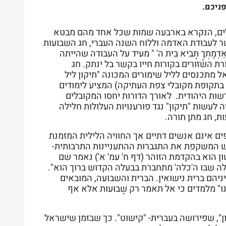
ניכם.
גלים, הנקרא בארבעה שמות שכל אחד מהם מבטא
שר לעבודת האדמה וללוח השנה העברי, חג השבועות
ְמָתְךָ תָּבִיא בֵּית ה' " מעיד על העבודה שהייתה
ת השזורים בקורות חייו בקשר בל ינתק. חג
ל מתכנסים לליל שימורים המכונה "תיקון ליל
בתקופת מקובלי צפת העתיקה) המציע לימודים
ת היהודית. לאורך הדורות יחסו המקובלים
 לעשות "תיקון" נגד פורענויות העלולות חלילה
, חג מתן תורה.
ים אינם אנשים דתיים אך החוויה הלילית המזמנת
נפש המשקפת את התגברות ההתעניינות התרבותית-
ן הוא בהקדמת הזוהר (דף ח' עמ' א') נאמר שם
ילה שבו ה'כלה' מתחברת בבעלה הקדוש ברוך הוא".
ניהם ברית נישואין. הברית והשבועה, המובאים
שְׁמָר לָנו" מלמדים כי אל תאמר רק שָׁבוּעוּת אלא אף
", שפירושה בעברית- "קישוט". כך שבזמן שישראל