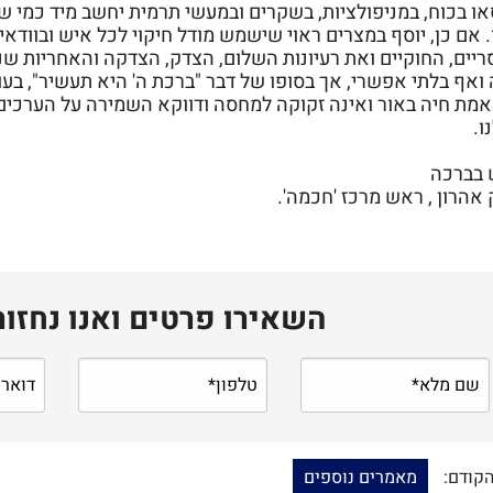
ו בכוח, במניפולציות, בשקרים ובמעשי תרמית יחשב מיד כמי שאי
 אם כן, יוסף במצרים ראוי שישמש מודל חיקוי לכל איש ובוודאי 
ריים, החוקיים ואת רעיונות השלום, הצדק, הצדקה והאחריות שנ
ואף בלתי אפשרי, אך בסופו של דבר "ברכת ה' היא תעשיר", ב
האמת חיה באור ואינה זקוקה למחסה ודווקא השמירה על הערכי
ו.
 בברכה
אהרון , ראש מרכז 'חכמה'.
השאירו פרטים ואנו נחזו
הקודם:
מאמרים נוספים