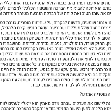
ונות שהוא עבר ועמד בהם בגבורה ולא התפתה ונגרר אחר כללי 
ותם הוא זוכה להביא את הברכה והשגשוג הכלכלי למצרים. לכן 
ים את שמו הטוב ואת כוחה של הברכה הנובעת מטוהר המידות וה
ו אנחנו שומעים, חדשות לבקרים, על שחיתות מוסרית, גניבת כספ
י ציבור ועוד שלל מעללים שהיריעה ושאת הנפש קצרו מלהכיל, 
מה: האם לשמר את ערכי המוסר על ברכיהם גדלתי והתחנכתי, 
הטוב או להיגרר אחר כללי ההתנהגות והמשחק הנהוגים כיום: הר
ן, החזק שורד, מניפולציות, גניבות, מזימות וכדומה. מחשבה זו מ
ו, פגיעה לא ראויה ואפילו בזויה באנשים הקרובים כמו גם ברח
תיות ולא כשרות המסוות ומסתירות את טומאת המעשים, לכלוך הי
ת כנחש הלוחץ את הלב ומעורר סתירה פנימית. עמוק פנימה בנפ
גשות בעוצמה פראית בערכים ובעקרונות. כל אותם ערכים ואידי
וצר תרבותי נרכש שמקועקע עמוק בנפש, וככזה מנהל את חיינו 
נתקלים בה היא למעשה שאלה שמחייבת מענה מעשי. אדם שזונח 
יות המוסרית למעשיו. סולם הערכים לעיתים משתנה עם הזמן 
ם אותו מתחילתו לעולם יהיו יושר, אמת וכבוד.
ה מוסרית אמרנו?
נת ליישם את הערכים שבהם אדם מאמין הוא ייאלץ לעתים לוותר
סא מלכות למען היושר הפנימי בוודאי יתקבל בהערצה ובאהבה על