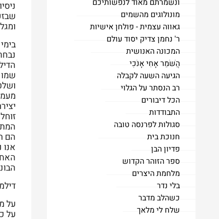
ונשמרתם מאוד לנפשותיכם
ניסי
מונולוגים מהשמים
שבזכ
ומגל
גאווה עצמית - פולחן אישיות
ר' נחמן צדיק יסוד עולם
בימינ
המכונה האנושית
נבחר
הֲשֹׁמֵר אָחִי אָנֹכִי
הדיל
שמו 
הגיעה השעה לקבלה
ושלטו
רב הנסתר על הגלוי
מעמד
הכל דיבורים
יציר
התבודדות
זוחל
סגולות לפרנסה טובה
המתנ
הם ת
חנוכת בית
אנו 
פדיון הבן
האחר
ספר הזוהר הקדוש
הבוני
מלחמת היצרים
דילמ
בלי נדר
כשהלב מדבר
על מ
שלח לי מלאך
על כי