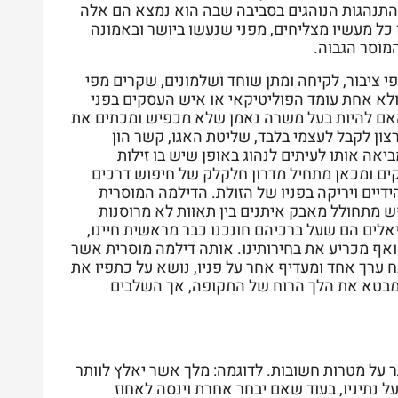
ההתנהגות הנוהגים בסביבה שבה הוא נמצא הם אלה
כל מעשיו מצליחים, מפני שנעשו ביושר ובאמונה
מוסר הגבוה.
י ציבור, לקיחה ומתן שוחד ושלמונים, שקרים מפי
ולא אחת עומד הפוליטיקאי או איש העסקים בפני
האם להיות בעל משרה נאמן שלא מכפיש ומכתים את
צון לקבל לעצמי בלבד, שליטת האגו, קשר הון
ביאה אותו לעיתים לנהוג באופן שיש בו זילות
וקים ומכאן מתחיל מדרון חלקלק של חיפוש דרכים
דיים ויריקה בפניו של הזולת. הדילמה המוסרית
ש מתחולל מאבק איתנים בין תאוות לא מרוסנות
אלים הם שעל ברכיהם חונכנו כבר מראשית חיינו,
ואף מכריע את בחירותינו. אותה דילמה מוסרית אשר
ערך אחד ומעדיף אחר על פניו, נושא על כתפיו את
ומבטא את הלך הרוח של התקופה, אך השלבים
 על מטרות חשובות. לדוגמה: מלך אשר יאלץ לוותר
 נתיניו, בעוד שאם יבחר אחרת וינסה לאחוז