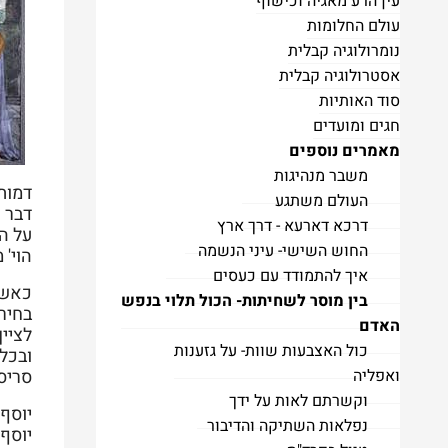
עין הרע מאגיה וכישוף
עולם החלומות
נומרולוגיה קבלית
אסטרולוגיה קבלית
סוד האותיות
חגים ומועדים
מאמרים נוספים
משבר מנהיגות
דמותו
העולם משתגע
דבר ש
דרכא דארעא - דרך ארץ
על הצ
החוש השישי- עיני הנשמה
הוי' 
איך להתמודד עם כעסים
כאשר
בין מוסר לשחיתות- הכול תלוי בנפש
בחירו
האדם
לציי
כול האצבעות שוות- על גזענות
ובכלל
ואפליה
סריסי
וקשרתם לאות על ידך
יוסף,
נפלאות השתיקה והדיבור
יוסף,