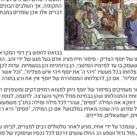
התקופה, אך השלבים הבונים א
דברים אלו אכן עומדים במבח
בבואנו לחפש בין דפי המקרא
 של יוסף הצדיק - סיפור חייו מציג אדם בעל מגע של ידי זהב. 
עסק בו עד למיצויו המיטבי, הן ברוחניות והן בגשמיות. עדות ל
לחתו בכל מעשיו "ויהי ה' את יוסף ויהי איש מצליח", "וכל אשר 
מצליח". אם כן, להצלחתו המסחררת של יוסף אין אח ורע בתורה כ
 מעמיקים בסיפור של יוסף ניתן למצוא רמזים דקים ומוצפנים ה
תיו והתנהלותו שהן בבחינת מודל חיקוי והערצה. לדוגמה, לגופ
ן דווקא את המילה "פסים", שהרי לכל מילה ומילה בתנ"ך משמעו
 ומדוע היה שונה מאחיו במלבוש? אם כן המילה, "פסים" היא רא
ם, ישמעאלים, מדיינים.
 שנמכר על ידי אחיו, מגיע לאחר טלטולים רבים למצרים, לביתו
 מזל גדול ושפע רב החלו עושים דרכם לכל נכסיו ועיסוקיו של פו