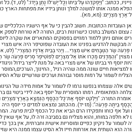
יניו, ככתוב: "וַיַּפְקִדֵהוּ עַל־בֵּיתוֹ וְכָל־יֶשׁ־לוֹ נָתַן בְּיָדוֹ:
פלא ממנה אותו למשנה למלך ונותן בידיו את מפתחות הארץ כולה, ככתוב: "
ָל־אֶרֶץ מִצְרָיִם: (מא, מא).
ן העובדות הכתובות. חשוב להבין כי על אף הישגיו הכלכליים ש
 עצום המשלב בתוכו כישרונות רבים, התורה לא טורחת לספק א
ים אותם ניתן ללמוד רמוזים בפסוקים המתארים את שקרה ליוסף
 מבקשת להדגיש בפנינו את העובדה שפוטיפר היה איש מצרי שחי במצרים - "
 פַּרְעֹה שַׂר הַטַּבָּחִים אִישׁ מִצְרִי... וַיְהִי בְּבֵית אֲדֹנָיו הַמּ
צוין "וְהַמְּדָנִים מָכְרוּ אֹתוֹ אֶל־מִצְרָיִם לְפוֹטִיפַר סְרִיס פַּרְעֹה שַׂר
ות יוסף חי בביתו של איש מצרי באה על מנת לייצר בידול וניגוד
 למציאות חיים שונה ממה שהיה רגיל , החינוך, הערכים,המוסר וא
הצליח לשמור על רמות מוסר גבוהות וערכים שורשיים שלא הסיתו
ים אלה שצמחו בנפשו גרמו לו לשמור על אמות מידה של הגינות,
חה הפתאומית. רמתו המוסרית של יוסף באה לידי ביטוי גם בהיו
מרת התורה: "וַיְלַקֵּט יוֹסֵף אֶת־כָּל־הַכֶּסֶף הַנִּמְצָא בְאֶרֶץ־מִצְרַיִם וּבְאֶר
ַכֶּסֶף בֵּיתָה פַרְעֹה": (מז יד). מהכתוב נמצאנו למדים כי יוס
 ועל אף כוחו ותפקידו הרם הביא את כל הכסף לבית פרעה. המח
 לא חלפה במוחו, והוא מצליח גם בסביבה זרה לו, על אף שאין לו 
 לשמור על ניקיון כפיים ומוסריות אישית וחברתית, אין בכך כד
רה הוא השתית את אורחות חייו ולא הסיט עצמו ממנה היא שזיכ