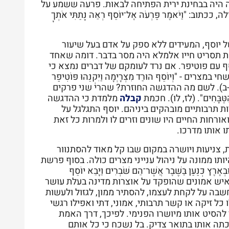
" (לט, ד).כל זה היה בבחינת ירית הפתיחה לבאות. פרעה ששמע על
וַיֹּאמֶר פַּרְעֹה אֶל־יוֹסֵף רְאֵה נָתַתִּי אֹתְךָ
ל יוסף, המעידים ללא ספק על אדם בעל שיעור
ת תסריט חייו אלמלא היה מסר בדבר. דומה שאחד
 עם פוטיפר. אם נרד לעומקם של דברים נמצא כי
וְיוֹסֵף הוּרַד מִצְרָיְמָה וַיִּקְנֵהוּ פּוֹטִיפַר
ִצְרִי:" (לט, א-ב). לשם מה ההדגשה החוזרת? שהרי שני פרקים
 הַטַּבָּחִים". (לז, לו). חכמת
קבלה
מלמדת כי ההדגשה
יות תרבותיים מובהקים ביניהם. יוסף התגלגל על
ורחות החיים היו שונים וזרים לו ולמרות כל זאת
 אותו מדרכו.
 צניעות ויושרה במקום שבו קל מאוד להסתנוור
תו ממונה על ניהול ענייני מצרים כולה. בסוף פרשת
ֶץ כְּנַעַן בַּשֶּׁבֶר אֲשֶׁר־הֵם שֹׁבְרִים וַיָּבֵא יוֹסֵף
ף היה איש אמונים שהופקד על אוצרות מדינה בעלת עושר
שבה על לקחת לעצמו, להסתיר ממון, לגזול ולעשות
כל זיקה או קשר תרבותי, אמוני, דתי ואפילו רגשי
י להסיט אותו מיושרו הפנימי. לפיכך, דרך האמת
תה אותו בתואר צדיק. בל נשכח כי כל אותם