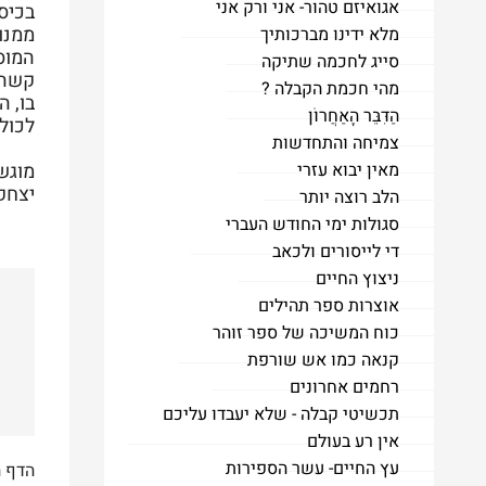
אגואיזם טהור- אני ורק אני
בכיסא
ממנו.
מלא ידינו מברכותיך
המוס
סייג לחכמה שתיקה
קשה 
מהי חכמת הקבלה ?
בו, 
הַדִּבֵּר הָאַחֲרוֹן
לכולנ
צמיחה והתחדשות
מאין יבוא עזרי
מוגש
יצחק 
הלב רוצה יותר
סגולות ימי החודש העברי
די לייסורים ולכאב
ניצוץ החיים
אוצרות ספר תהילים
כוח המשיכה של ספר זוהר
קנאה כמו אש שורפת
רחמים אחרונים
תכשיטי קבלה - שלא יעבדו עליכם
אין רע בעולם
עץ החיים- עשר הספירות
הדף 