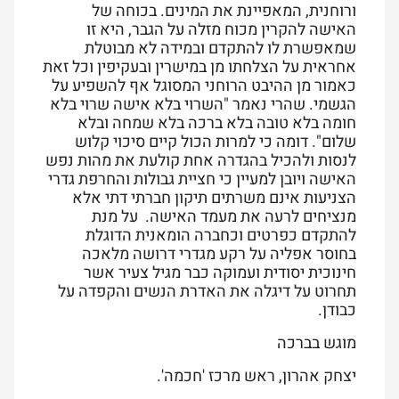
ורוחנית, המאפיינת את המינים. בכוחה של
האישה להקרין מכוח מזלה על הגבר, היא זו
שמאפשרת לו להתקדם ובמידה לא מבוטלת
אחראית על הצלחתו מן במישרין ובעקיפין וכל זאת
כאמור מן ההיבט הרוחני המסוגל אף להשפיע על
הגשמי. שהרי נאמר "השרוי בלא אישה שרוי בלא
חומה בלא טובה בלא ברכה בלא שמחה ובלא
שלום". דומה כי למרות הכול קיים סיכוי קלוש
לנסות ולהכיל בהגדרה אחת קולעת את מהות נפש
האישה ויובן למעיין כי חציית גבולות והחרפת גדרי
הצניעות אינם משרתים תיקון חברתי דתי אלא
מנציחים לרעה את מעמד האישה. על מנת
להתקדם כפרטים וכחברה הומאנית הדוגלת
בחוסר אפליה על רקע מגדרי דרושה מלאכה
חינוכית יסודית ועמוקה כבר מגיל צעיר אשר
תחרוט על דיגלה את האדרת הנשים והקפדה על
כבודן.
מוגש בברכה
יצחק אהרון, ראש מרכז 'חכמה'.