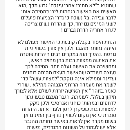
שחוטא ב"לא תתורו אחרי עינכם" גרוע מכך ,הוא
מאשים את האישה בגחמות ליבו כמסיתה אותו
לדבר עבירה. בל נשכח כי גדרי הצניעות פועלים
לשני המינים גם יחד, כך שהדרת נשים צריכה
לגרור אחריה הדרת גברים !
הנחת היסוד בקבלה קובעת כי האישה מעולם לא
הייתה נחותה מהגבר ולכן אין צורך בשוויוניות
גורפת .נהפוך הוא במקרים רבים היהדות פוטרת
את האישה ממצוות רבות בהן מחויב האיש,
ומחשיבה את האישה נעלה יותר. הסיבה לכך
נעוצה בעובדה שהאישה מעצם מהותה רוחנית
ועדינה וממילא אינה נזקקת "למצוות עשה" כדי
לשמר את מעמדה הרוחני הגבוהה ממילא . שהרי
נאמר בזוהר " אין האישה יורדת לעולם אלא לצורך
תיקון בעלה". לעומתה, הגבר מעצם טבעו נתון
לדחפים ובמהותו כוחני ואגרסיבי ולכן נזקק
למצוות רבות שעיקרן לרסן ולעדן אותו. היהדות
סוברת כי אין מקום לשוויון גורף בין המינים אך
בשום מקרה אין לראות באישה נחותה מהגבר
אלא יש לעמוד על השונות המגדרית, נפשית