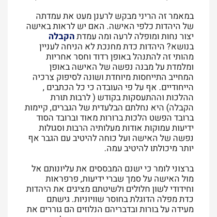
במאמר זה הריני מבקש לרענן מעט את עמדתה
של היהדות כלפי האישה. האם יש לראות באישה
יצור נחות ומופלה לרעה ומה עמדת
הקבלה
בנושא? היהדות כדת מחנכת לא הניחה לעניין
מהותי זה להתנהל באופן רדוד וחסר אחריות
ומלמדת על מבנה נפשה של האישה באופן
המחייב התייחסות מיוחדת ושונה לסיפוק צרכיה
הייחודיים. אף על פי העובדה כי כל הכתבים ,
ההלכות וההתעסקות בקודש ( לרבות תורת
הקבלה) היא נחלתם הבלעדית של הגברים, קיימות
ברובד הפשט הלכות ברורות מאוד וברובד הסוד
ידיעות עמוקות אודות מעלותיה הרבות וסגולות
נפשה של האישה ועל כוחה להיטיב עם הגבר אף
יותר מיכולתו להיטיב עמה.
ברצוני לומר כי ישנם המבססים את עליונותם אל
מול האישה על סמך שברי ידיעות, פרפראות
וחידודי לשון חלולים ולשיטתם מציגים את היהדות
כדת מפלה הדוגלת בחוסר שוויוניות. גישתם
מעידה על בורות ובדבריהם הנלוזים הם גוררים את