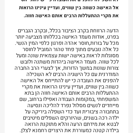
אל האישה כשווה בין שווים, ועדיין עינינו הרואות
את מקרי ההתעללות הרבים אותם האישה חווה.
הדעה הרווחת בקרב הציבור בכלל, ובקרב הגברים
בפרט, אודות מעמד האישה בכללותו מצביעה יותר
מכל על בורות,חוסר אהדה ופרגון כלפי המין הנשי.
כל אלה נובעים מתוך פחד טהור המוביל לחוסר
מסוגלות לראות באישה ישות עצמאית שונה ומעל
לכל שווה. מעמד האישה ביהדות משתנה ולובש
צורות שונות במשך הדורות, אך לצערי הרב החברה
המודרנית עם כל הישגיה הרבים לא השכילה
להפנים את העובדה כי יש להתייחס אל האישה
כשווה בין שווים, ועדיין עינינו הרואות את מקרי
ההתעללות הרבים אותם האישה חווה הן בתא
המשפחתי ,במקומות העבודה ואפילו ברחוב, שם
מייחדים לנשים מסלול נפרד להליכה ונסיעה
בתחבורה ציבורית ועד כדי השפלה ביריקה על
ילדה רכה בשנים, שהיורקים השפלים מיטיבים
לבטא את מידתם הרעה והלא מתוקנת הרואה
בילדה קטנה כמעוררת את היצרים רחמנא לצלן.