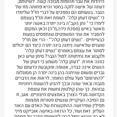
היהדות את עבר תהומות מבוכה קשה. לשיטתם,
דעתה של אישה לוקה בחסר והיא פחותה מזו של
הגבר. בטעותם הם נסמכים על דברי חז"ל שלימדו
כי "נשים דעתן קלה". לעומת זאת חז"ל בעצמם
לימדו כי " נתן הקב"ה בינה יתרה באשה יותר
מאשר באיש (מסכת נידה,מ"ה) וכאן המקום
להסביר את שני המשפטים שנתפסים בטעות
כבעייתיים . "נשים דעתן קלה"" - הרי אם חז"ל
טוענים שלאישה ניתנה בינה יתרה כיצד הם יכולים
לסתור את עצמם באומרם "נשים דעתן קלה"
ולקבוע את נחיתותה למול הגבר? סימן שיש כאן
כוונה אחרת. "דעתן קלה" משמע כי דעתן של
הנשים אינה כבדה, אטומה ומקובעת כדעתם של
גברים ומשום שניתנה בהן בינה יתרה הן מסוגלות
"להתרומם" מעל עולם החומר, לראות את הדברים
מגבוה ובאור שונה ובכך להגיע להשגות רוחניות
גבוהות. כך שהן קולטות וחשות את עוצמת
הקדושה מבלי הצורך באמצעים חיצוניים. אגב, זו
גם הסיבה העיקרית שנשים פטורות ממצוות
תפילין שפירושה ההתקשרות של האדם עם האור
העליון. זאת ועוד, כל הרואה באישה אובייקט מיני
לא רק שהוא נופל קרבן לתאוותיו ועובר על מחמת