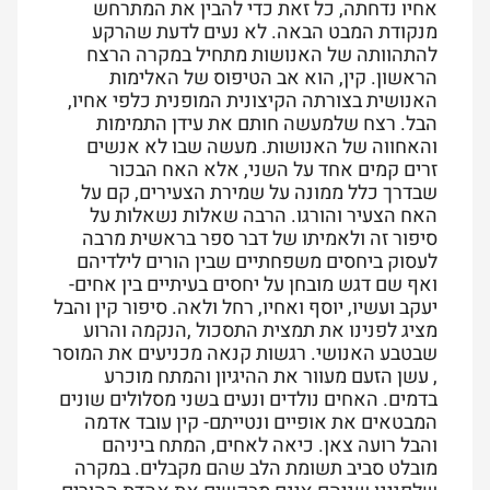
אחיו נדחתה, כל זאת כדי להבין את המתרחש
מנקודת המבט הבאה. לא נעים לדעת שהרקע
להתהוותה של האנושות מתחיל במקרה הרצח
הראשון. קין, הוא אב הטיפוס של האלימות
האנושית בצורתה הקיצונית המופנית כלפי אחיו,
הבל. רצח שלמעשה חותם את עידן התמימות
והאחווה של האנושות. מעשה שבו לא אנשים
זרים קמים אחד על השני, אלא האח הבכור
שבדרך כלל ממונה על שמירת הצעירים, קם על
האח הצעיר והורגו. הרבה שאלות נשאלות על
סיפור זה ולאמיתו של דבר ספר בראשית מרבה
לעסוק ביחסים משפחתיים שבין הורים לילדיהם
ואף שם דגש מובחן על יחסים בעיתיים בין אחים-
יעקב ועשיו, יוסף ואחיו, רחל ולאה. סיפור קין והבל
מציג לפנינו את תמצית התסכול ,הנקמה והרוע
שבטבע האנושי. רגשות קנאה מכניעים את המוסר
, עשן הזעם מעוור את ההיגיון והמתח מוכרע
בדמים. האחים נולדים ונעים בשני מסלולים שונים
המבטאים את אופיים ונטייתם- קין עובד אדמה
והבל רועה צאן. כיאה לאחים, המתח ביניהם
מובלט סביב תשומת הלב שהם מקבלים. במקרה