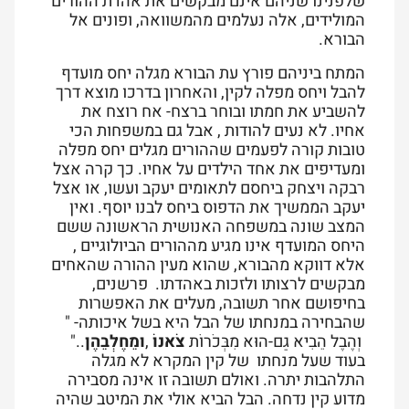
שלפנינו שניהם אינם מבקשים את אהדת ההורים
המולידים, אלה נעלמים מהמשוואה, ופונים אל
הבורא.
המתח ביניהם פורץ עת הבורא מגלה יחס מועדף
להבל ויחס מפלה לקין, והאחרון בדרכו מוצא דרך
להשביע את חמתו ובוחר ברצח- אח רוצח את
אחיו. לא נעים להודות , אבל גם במשפחות הכי
טובות קורה לפעמים שההורים מגלים יחס מפלה
ומעדיפים את אחד הילדים על אחיו. כך קרה אצל
רבקה ויצחק ביחסם לתאומים יעקב ועשו, או אצל
יעקב הממשיך את הדפוס ביחס לבנו יוסף. ואין
המצב שונה במשפחה האנושית הראשונה ששם
היחס המועדף אינו מגיע מההורים הביולוגיים ,
אלא דווקא מהבורא, שהוא מעין ההורה שהאחים
מבקשים לרצותו ולזכות באהדתו. פרשנים,
בחיפושם אחר תשובה, מעלים את האפשרות
שהבחירה במנחתו של הבל היא בשל איכותה- "
וְהֶבֶל הֵבִיא גַם-הוּא מִבְּכֹרוֹת
צֹאנוֹ
,
וּמֵחֶלְבֵהֶן
.."
בעוד שעל מנחתו של קין המקרא לא מגלה
התלהבות יתרה. ואולם תשובה זו אינה מסבירה
מדוע קין נדחה. הבל הביא אולי את המיטב שהיה