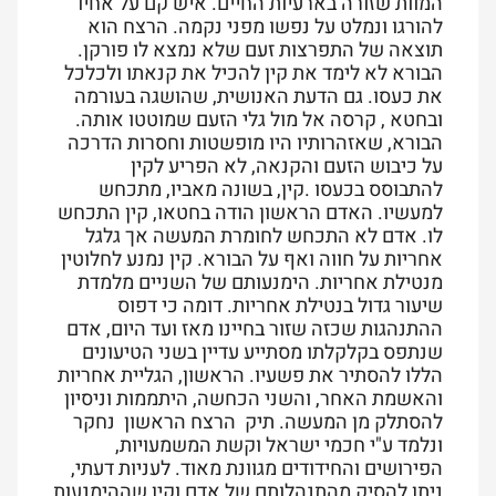
המוות שזורה בארעיות החיים. איש קם על אחיו
להורגו ונמלט על נפשו מפני נקמה. הרצח הוא
תוצאה של התפרצות זעם שלא נמצא לו פורקן.
הבורא לא לימד את קין להכיל את קנאתו ולכלכל
את כעסו. גם הדעת האנושית, שהושגה בעורמה
ובחטא , קרסה אל מול גלי הזעם שמוטטו אותה.
הבורא, שאזהרותיו היו מופשטות וחסרות הדרכה
על כיבוש הזעם והקנאה, לא הפריע לקין
להתבוסס בכעסו .קין, בשונה מאביו, מתכחש
למעשיו. האדם הראשון הודה בחטאו, קין התכחש
לו. אדם לא התכחש לחומרת המעשה אך גלגל
אחריות על חווה ואף על הבורא. קין נמנע לחלוטין
מנטילת אחריות. הימנעותם של השניים מלמדת
שיעור גדול בנטילת אחריות. דומה כי דפוס
ההתנהגות שכזה שזור בחיינו מאז ועד היום, אדם
שנתפס בקלקלתו מסתייע עדיין בשני הטיעונים
הללו להסתיר את פשעיו. הראשון, הגליית אחריות
והאשמת האחר, והשני הכחשה, היתממות וניסיון
להסתלק מן המעשה. תיק הרצח הראשון נחקר
ונלמד ע"י חכמי ישראל וקשת המשמעויות,
הפירושים והחידודים מגוונת מאוד. לעניות דעתי,
ניתן להסיק מהתנהלותם של אדם וקין שההימנעות