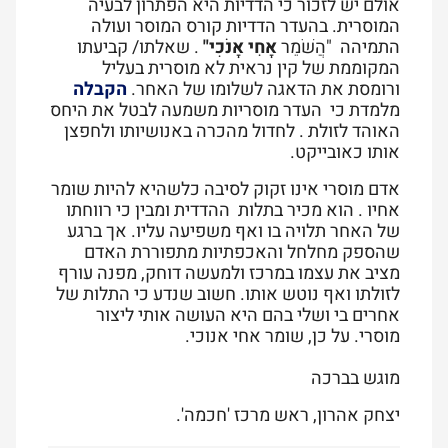
אולם יש לזכור כי הדדיות היא הפתרון לבעיה
המוסרית. בהעדר הדדיות קורס המוסר ועולה
התמיהה "הֲשֹׁמֵר
אָחִי אָנֹכִי"
. שאלתו/ קביעתו
המקוממת של קין נראית לא מוסרית בעליל
ורומסת את הדאגה לשלומו של האחר.
הקבלה
מלמדת כי העדר מוסריות משמעה לבטל את היחס
האוהד לזולת . לחדול מהכרה באנושיותו ולחפצן
אותו כאובייקט.
אדם מוסרי אינו זקוק לסיבה כלשהיא להיות שומר
אחיו . הוא מכיר בתלות ההדדית ומבין כי רווחתו
של האחר תלויה בו ואף משפיעה עליו. אך ברגע
שהספק מחלחל והאכפתיות מתפוררת האדם
מציב את עצמו במרכז ולמעשה דוחק, מפנה עורף
לזולתו ואף נוטש אותו. חשוב שנדע כי התלות של
אחרים בי ושלי בהם היא העושה אותי ליצור
מוסרי. על כן, שומר אחי אנוכי.
מוגש בברכה
יצחק אהרון, ראש מרכז 'חכמה'.