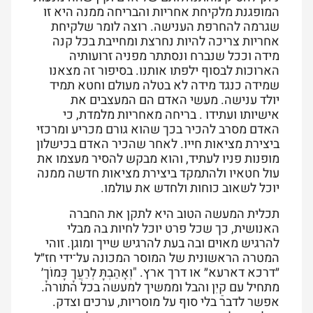
המופגנת מלקיחת אחריות והבריחה ממנה היא זו
שגרמה להחרפת הענישה. רוצה לומר שלקיחת
אחריות צריכה להיות נחרצת ומחייבת בכל קנה
מידה וככל שנברח ונסתתר מפניה זרועותיה
הארוכות לבסוף ילפתו אותנו. בסיפור זה מצאנו
שמידה כנגד מידה לא בטלה מעולם וחטא תמיד
יולד ענישה. מעשי האדם הם המעצבים את
אישיותו ועתידו
.
בריחה מאחריות מלמדת, כי
האדם מסרב להכיר בכך שהוא גורם מכריע ומרכזי
ביצירת מציאות חייו. לאחר שהכיר האדם בכישלון
מופנות פניו לעתיד, והוא מבקש להסיר מעצמו את
עול חטאיו ולהתמקד ביצירת מציאות חדשה ממנה
יוכל לשאוב כוחות ולחדש את עולמו.
תכלית המעשה הטוב היא לתקן את החברה
האנושית, כך שכל פרט יוכל לחיות בה מבלי
להרגיש מאוים ובה בעת להרגיש שייך ומוגן. זוהי
המטרה הראשונית של המוסר המכונה על־ידי חז״ל
״דרכא דארעא״ או דרך ארץ. "וְאָהַבְתָּ לְרֵעֲךָ כָּמוֹךָ׳
מתחיל עם קַיִן והבל וממשיך למעשה בכל התורה.
אפשר לדבר בלי סוף על מוסריות, ערכים וצדק.