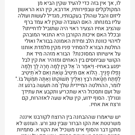
לו, אך אין בזה כדי להעיד שקין הביא מן
המקולקלים שבפירותיו, אדרבא, קין הוא הראשון
ליזום והבל שהולך בעקבותיו, מגדיל לעשות ועולה
עליו במנחתו. האם העובדה שקין לא עמד ברף
שהציב אחיו הצעיר ראוי היה שתוביל לדחייתו?
ובכלל האם איכות הקורבן היא התנאי המובהק
לזיהוי כוונת הלב ומידת האמונה בבורא? ואולי
החלטת הבורא להסתיר פניו מקין מלמדת אותנו
על אישיותו המסוכנת? הבורא מזהה מיד את
הקושי שביחסים בין האחים ומזהיר את קין לבל
יפגע באחיו- וַיֹּאמֶר ה' אֶל קָיִן לָמָּה חָרָה לָךְ וְלָמָּה
נָפְלוּ פָנֶיךָ. הֲלוֹא אִם תֵּיטִיב שְׂאֵת וְאִם לֹא תֵיטִיב
לַפֶּתַח חַטָּאת רֹבֵץ וְאֵלֶיךָ תְּשׁוּקָתוֹ וְאַתָּה תִּמְשָׁל בּוֹ
.
"
לומר, ההחלטה המיידית שלך מה תעשה ברגע זה
של זעם ותסכול היא שתכריע ותקבע את עתידך
וגורלך. הסוף ידוע, קין שלא שעה לאזהרות, קם
ורצח את אחיו.
יש שיאמרו שההבחנה בין הרוצח לקורבנו איננה
משרטטת את הקו הברור שבין טוב ורע. העונש לא
מתקן דבר והסוף אינו משכיל את הקורא. סתמיות