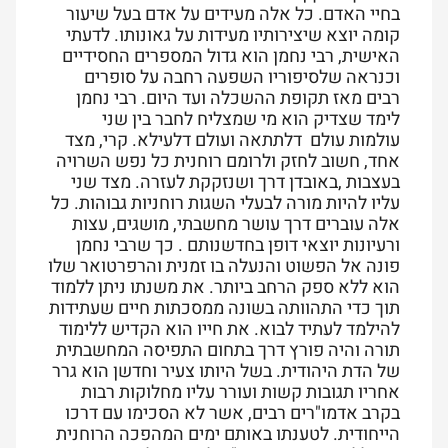
בחיי האדם. כל אלה מעידים על אדם בעל שיעור
קומה יוצא שיצירותיו מעידות על גאונותו. לדעתי
האישית, רבי נחמן הוא גדול המספרים החסידיים
וכנראה שלסיפוריו השפעה רחבה על סופרים
רבים מאז תקופת ההשכלה ועד היום. רבי נחמן
לימד שצדיק הוא מי שמצליח לחבר בין שני
עולמות עולם דלתתאה ועולם דלעילא. קרי, מצד
אחד, חשוב לחזק ולרומם רוחנית כל נפש השרויה
בעצבות ,באובדן דרך ושנזקקת לעזרה. מצד שני
עליו להיות מורה לבעלי השגות רוחניות גבוהות. כל
אלה עוברים דרך עושר מחשבתי, מושגים, עצות
ורעיונות יוצאי דופן בחדשנותם . כך שרבי נחמן
פונה אל הפשוט והנעלה בו זמנית והרפרטואר שלו
הוא ללא ספק הרחב ביותר. את משנתו ניתן ללמוד
תוך כדי התהוותה בשונה ממסכתות חיים שעתידות
להילמד לעתיד לבוא. את חייו הוא הקדיש ללימוד
תורה והיה פורץ דרך בתחום התפיסה המחשבתית
של הדת היהודית. בשל היותו צעיר וחדשן הוא גרר
אחריו תגובות קשות ועורר עליו מחלוקות רבות
בקרב אדמו"רים רבים, אשר לא הסכימו עם דרכו
הייחודית. לטענתו באותם ימים המהפכה הרוחנית