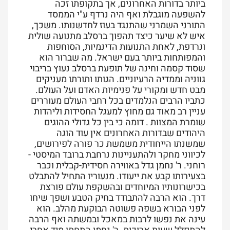
ביותר בדורות האחרונים, אך בתקופתו זכה
להשפעה מוגבלת ואף היה נרדף ע"י הממסד
התורני השמרני שהתנגד בעוז לחדשנותו. משכך,
איש לא שיער כיצד תהפוך ברסלב מתנועה שולית
ונרדפת, לאחת התנועות הדינמיות, הסוחפות
והמפותחות ביותר בעם ישראל. מה שברור הוא
שסוד קסמה וחינה של תופעת ברסלב נעוץ בריבוי
גווניה וממדיה הרעיוניים. הגותו ותורתו מעניקים
מבט חדש ומקורי על פנימיות האדם ועל העולם.
כתביו הרבים הנלמדים בכל רחבי העולם מעוררים
עניין רב מאוד גם מחוץ למעגל החסידות וליהדות
שומרת המצוות . דומה כי בין כל גדולי ההוגים
היהודים שבדורות האחרונים אין עוד הוגה
שמשנתו הייחודית משמשת כר פורה לפירושים,
לכיווני מחקר ולהתעניינות נרחבת ברובד המיסטי -
רוחני. ר' נחמן גדל באווירה חסידית-קבלית וכבר
בצעירותו קבע את ייעודו. מנעוריו התחיל להתבלט
בכישרונותיו המיוחדים ובהשקפת עולם פורצת
דרך. הוא הרבה להתבודד בחיק הטבע ושפך שיחו
לפני הבורא בשפה פשוטה הבוקעת מהלב. הוא
עינה את נפשו לרבות במאכל ובמשתה ואף הרבה