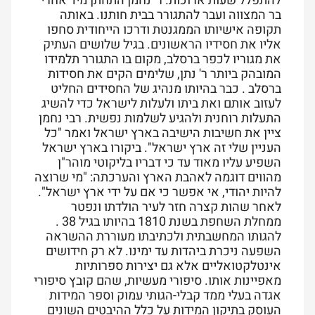
להתפלל שעות ארוכות. ר' נחמן התחתן מיד אחרי
בר המצווה ועבר להתגורר בבית חותנו. באותה
תקופה אישיותו הממגנטת ודרכו הייחודית סחפו
אליו את חסידיו הראשונים. בגיל שלושים העתיק
את מגוריו לכפר ברסלב, מקום בו התגורר תלמידו
המובהק ביותר ר' נתן, שלימים הקים את חסידות
ברסלב . כבר בהיותו מנהיג של החסידים החליט
לעזוב אותם ואת ביתו ולעלות לישראל כדי להשיג
התעלות רוחנית ולהגיע לשלמות נפשית. רבי נחמן
ציין את חשיבות הישיבה בארץ ישראל ואמר "כל
העניין שלי זה ארץ ישראל". ביקורו בארץ ישראל
השפיע עליו מאוד עד כי דבריו בליקוטי מוהר"ן
מהווים דוגמה לאהבת הארץ והערכתה: "מי שרוצה
להיות יהודי, אי אפשר כי אם על ידי ארץ ישראל".
לאחר שהות קצרה חזר לעיר הולדתו ונפטר
ממחלת השחפת בשנת 1810 בהיותו בגיל 38 .
להגותו המחשבתית ולכתיבתו מעוררת ההשראה
השפעה ניכרת ביהדות עד ימינו. לא רק חידושים
אינטלקטואליים אלא גם יצירות ספרותיות
מאפיינות אותו. סיפורי מעשיות, שהם קובץ סיפורי
אגדה בעלי ממד קבלי-הגותי עמוק וספר המידות
העוסק בתיקון המידות על כלל ההיבטים השונים