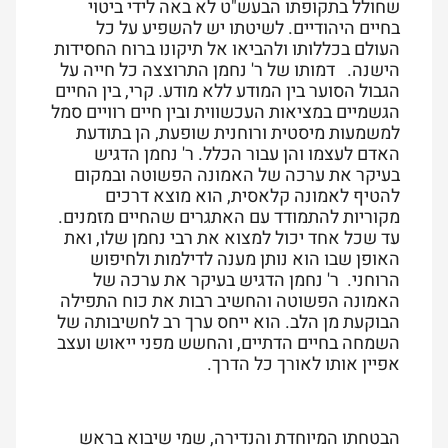
שחולל בתקופתו הבעש"ט לא באה לידי ביטוי
בחיים היהודיים. לשיטתו יש להשפיע על כל
העולם בכללותו ולהביאו אל תיקונו ברוח החסידות
הישנה. דמותו של ר' נחמן התרוצצה כל חייה על
הגבול הסוער בין המודע ללא מודע. קרי, בין החיים
הגשמיים במציאות העכשווית ובין חיים רוויים סמל
למשמעות מיסטית ורוחנית שופעת, הן בתודעת
האדם לעצמו והן עבור הכלל. ר' נחמן הדגיש
בעיקר את ערכה של האמונה הפשוטה ובמקום
להטיף לאמונה קלאסית, הוא מוצא דרכים
מקוריות להתמודד עם האתגרים שהחיים מזמנים.
עד שכל אחד יכול למצוא את רבי נחמן שלו, ואת
האופן שבו הוא נותן מענה לדילמות ולחיפוש
הרוחני. ר' נחמן הדגיש בעיקר את ערכה של
האמונה הפשוטה והחשיב רבות את כוח התפילה
הבוקעת מן הלב. הוא ייחס ערך רב לחשיבותה של
השמחה בחיים הדתיים, והחשש מפני ייאוש ועצב
אפיין אותו לאורך כל הדרך.
הבטחתו המיוחדת והנדירה, שמי שיבוא בראש