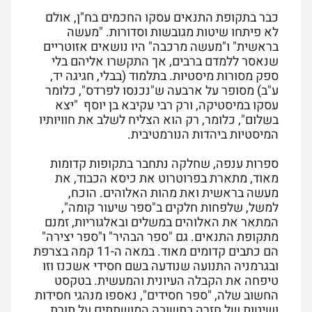
כבר בתקופת התנאים עסקו החכמים בח"ן, אולם
לא פיתחו שיטות מגובשות וסדורות. "מעשה
בראשית" ו"מעשה מרכבה" היו נושאים אזוטריים
שנאסר ללמדם ברבים, אך התקשרו אליהם בלי
ספק מסורות מיסטיות. בתלמוד (בבלי, חגיגה יד,
ע"ב) מסופר על ארבעה ש"נכנסו לפרדס", כלומר
עסקו במיסטיקה, ורק רבי עקיבא בן יוסף "יצא
בשלום", כלומר, רק הוא הצליח לשלב את חוויותיו
המיסטיות ביהדות הנורמטיבית.
ספרות ענפה, שחלקה נתחבר בתקופות קדומות
מאוד, מתארת בפרוטרוט את כיסא הכבוד, את
מעשה בראשית ואת מהות האלוהים. הוכח,
למשל, שלפחות חלקים ב"ספר שיעור קומה",
המתאר את האלוהים במשלים ובאלגוריות, זמנם
מתקופת התנאים. גם "ספר הבהיר" ו"ספר יצירה"
הם כתבים קדומים מאוד. במאה ה-11 קמה בצרפת
ובגרמניה התנועה שנודעה בשם חסידי אשכנז וזו
טיפחה את הקבלה העיונית והמעשית. בטקסט
החשוב שלה, "ספר חסידים", נאספו מנהגי חסידות
ושיטות של חזרה בתשובה המושתתים על תורת