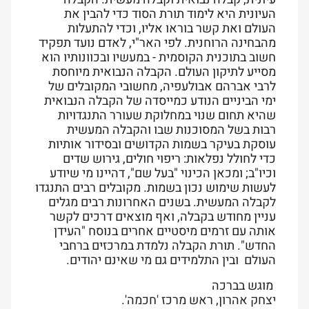
העיונית היא לימוד תורת הסוד כדי להבין את
העולם ואת קשר בוראו אליו, וכדי להתעלות
מהבחינה הרוחנית. לפי האר"י, לאדם נועד תפקיד
חשוב בתוכנית הקוסמית - במעשיו ובכוונותיו הוא
מסייע לתיקון העולם. הקבלה הנבואית מיוחסת
לרבי אברהם אבולעפיה, מחשובי המקובלים של
ימי הביניים הנודע כמייסדה של הקבלה הנבואית
שהיא תחום שנוי במחלוקת שעורר התנגדויות
רבות בשל המסוכנות שבו והקבלה המעשית
עוסקת בעיקר בשמות הקדושים ובסידור אותיות
כדי לחולל נפלאות: ריפוי חולים, גירוש שדים
וכיו"ב; ומכאן הכינוי "בעל שם", דהיינו מי שיודע
לעשות שימוש נכון בשמות. מקובלים רבים התנגדו
לקבלה המעשית. בשנים האחרונות רבים מגלים
עניין מחודש בקבלה, ואף מוצאים דרכים לקשר
אותה עם זרמים מיסטיים אחרים בנוסח "העידן
החדש". תורת הקבלה נלמדת במרכזים ברחבי
העולם ובין התלמידים גם מי שאינם יהודים.
מוגש בברכה
יצחק אהרון, ראש מרכז 'חכמה'.