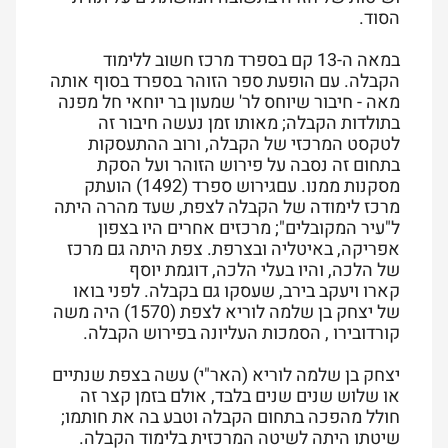
הסוד.
במאה ה-13 קם בספרד מרכז חשוב ללימוד
הקבלה. עם הופעת ספר הזוהר בספרד בסוף אותה
מאה - חיבור שיוחס לר' שמעון בר יוחאי חל מפנה
בתולדות הקבלה; מאותו זמן נעשה חיבור זה
לטקסט המרכזי של הקבלה, ורוב ההתעסקות
בתחום זה נסבה על פירוש הזוהר ועל הסקת
מסקנות ממנו. עםגירוש ספרד (1492) הועתק
מרכז לימודה של הקבלה לצפת, שעד מהרה היתה
ל"עיר המקובלים"; מרכזים אחרים היו בצפון
אפריקה, באיטליה ובצרפת. צפת היתה גם מרכז
של הלכה, והיו בעלי הלכה, דוגמת יוסף
קארו ויעקב בירב, שעסקו גם בקבלה. לפני בואו
של יצחק בן שלמה לוריא לצפת (1570) היה משה
קורדובירו , הסמכות העליונה בפירוש הקבלה.
יצחק בן שלמה לוריא (האר"י) עשה בצפת שנתיים
או שלוש שנים שנים בלבד, אולם בזמן קצר זה
חולל מהפכה בתחום הקבלה וטבע בה את חותמו;
שיטתו היתה לשיטה המרכזית בלימוד הקבלה.