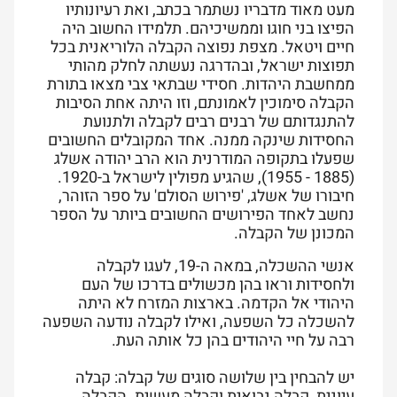
מעט מאוד מדבריו נשתמר בכתב, ואת רעיונותיו
הפיצו בני חוגו וממשיכיהם. תלמידו החשוב היה
חיים ויטאל. מצפת נפוצה הקבלה הלוריאנית בכל
תפוצות ישראל, ובהדרגה נעשתה לחלק מהותי
ממחשבת היהדות. חסידי שבתאי צבי מצאו בתורת
הקבלה סימוכין לאמונתם, וזו היתה אחת הסיבות
להתנגדותם של רבנים רבים לקבלה ולתנועת
החסידות שינקה ממנה. אחד המקובלים החשובים
שפעלו בתקופה המודרנית הוא הרב יהודה אשלג
(1885 - 1955), שהגיע מפולין לישראל ב-1920.
חיבורו של אשלג, 'פירוש הסולם' על ספר הזוהר,
נחשב לאחד הפירושים החשובים ביותר על הספר
המכונן של הקבלה.
אנשי ההשכלה, במאה ה-19, לעגו לקבלה
ולחסידות וראו בהן מכשולים בדרכו של העם
היהודי אל הקדמה. בארצות המזרח לא היתה
להשכלה כל השפעה, ואילו לקבלה נודעה השפעה
רבה על חיי היהודים בהן כל אותה העת.
יש להבחין בין שלושה סוגים של קבלה: קבלה
עיונית, קבלה נבואית וקבלה מעשית. הקבלה