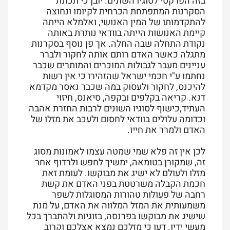
בזה הפרקטי לסוגיו השונים. יובן כי תכונת
הסקרנות המתפתחת הכרחית לקיומו ונחוצה
להתקדמותו של המין האנושי, ואלמלא הייתה
קיימת האנושות הייתה בוודאי נותרת באותה
נקודת התחלה שבה החלה. אך פן נוסף בסקרנות
מתגלה כאשר האדם רותם אותה לחקור ולברר
עניינים מעבר לגבולות המוכרים והמותרים שכבר
נחתמו ע"י חכמי ישראל שהזהירו כי אין רשות
להיכנס, לחקור ולעסוק במה שכבר נאסר מקדמא
דנא. קריאה בקלפים ובקפה, סיאנס, חיזוי
העתיד,כישוף לסוגיו השונים לרבות החזרת אהבה
וכדומה עלולים בוודאי לחסום ולעכב את מזלו של
האדם ולמרר את חייו.
לכן אין זה פלא שמי שמטה עצמו לאמונות מסוג
זה, שמקורן בטומאה, ימשיך לחפש ולרדוף אחר
מזלו ולעולם לא ישיג את מבוקשו. לעומת זאת
חכמת הקבלה משרטטת בפני האדם את קשת
רחבה של פעולות טהורות המסוגלות לשפר
משמעותית את המזל המלווה את האדם, על מנת
שישיג את מבוקשו בפרנסה, בזוגיות ולהתברך בכל
מעשי ידיו. דעו כי מזלכם נמצא אצלכם וקרוב