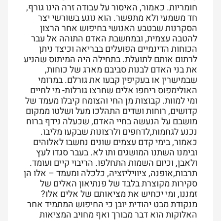
חומריות. כאמור, האיסור על עבודה זרה הינו גורף,
חד משמעי ולא מתפשר. הוא נוגע בשורשי יצר
הסקרנות שבטבע האנושי בחיפוש אחר הרצון
להטבה עצמית, ובמחשבת האדם התוהה אל עבר
הכוחות הדינמיים הפועלים בבריאה וכיצד ניתן
לרתום אותם לתועלת. בתחילה היה המיתוס שהניע
את בני האדם לבנות סביבם מארג של כוחות,
שבמישרין או בעקיפין קבעו את גורלם. במרומי
האולימפוס ריחפו אלים שחרצו גורלות- מי לחיים
ומי למוות. קבוצות מן החי והצומח קיבלו מעמד של
קדושים, רוחות ושדים התהלכו מעל ושלטו ממקום
מושבם על הנעשה בחיי האדם, שכעלה נידף ברוח
נכנע לגחמות,לדחפים ולרצונות שבקעו מליבו.
כאמור, בימי קדם עצמים שונים נחשבו לאלוהים
ובימנו השתנו המושגים ותו לא. בעבר סגדו לעץ
ולאבן, וכיום השמות התחלפו. הריבוי קיים ועומד.
תרבות,אופנה, ציוויליזציה, כלכלה ומעמד – אלו הן
סקירות מקוצרת בלבד של פנתיאון האלים של
זמננו, ומי יכחיש את מציאותם של אלים אלו?
מנקודת מבט יהודית יובן כי החיפוש המתמיד אחר
האלוקות הוא דבר מבורך ואף מחויב המציאות