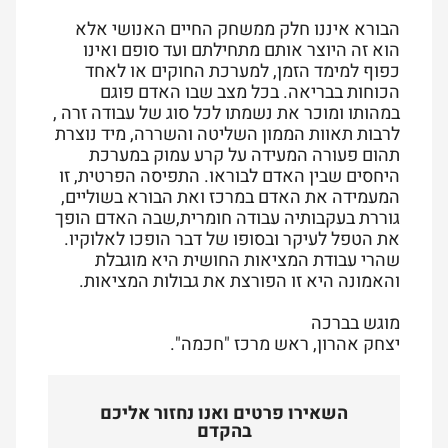
הבורא איננו חלק ממשחק החיים האנושי אלא
הוא זה היוצר אותם מתחילתם ועד סופם ואינו
כפוף למימד הזמן, למערכת החוקים או לאחד
הכוחות בבריאה. בכל מצב שבו האדם פוגם
במהותו ומוכר את נשמתו לכל סוג של עבודה זרה ,
לרבות תאוות הממון השליטה והשררה, מיד נוצרת
תהום פעורה המעידה על קרע עמוק במערכת
היחסים שבין האדם לבוראו. התפיסה הפרטית, זו
המעמידה את האדם במרכז ואת הבורא בשוליים,
גוררת בעקבותיה עבודה חומרית,שבה האדם הופך
את הטפל לעיקר ובסופו של דבר הופכו לאלוקיו.
שהרי עבודת המציאות החושית היא מוגבלת
והאמונה היא זו הפורצת את גבולות המציאות.
מוגש בברכה
יצחק אהרון, ראש מרכז "חכמה".
השאירו פרטים ואנו נחזור אליכם
בהקדם