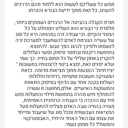
ממש כל שעליכם לעשות הוא ללמוד מהם הדרכים
להשיגו, כל זאת מתוך ידיעת הבורא והכרתו.
תורת הקבלה בהביטה אל הרבדים העמוקים ביותר,
מלמדת כי הבורא הוא השליט המוחלט על כל
המצוי והקיים. וכי עבודה זרה במהותה היא כל סוג
של עשייה הגורמת לאדם להשתעבד למערכת זרה
לנשמתו ולפיכך לנהוג הפך טבעו. להימצא
בתחושת ריקנות ובחוסר סיפוק נפשי העלולים
להקרין באופן שלילי על כל תחום בחייו. כך שמי
שלא יפנים זאת, ימצא ביטוי לרצונותיו בתשובות "
יצירתיות" הנובעות מתוך מציאות מדומה. כזאת
המעניקה תשובות סתמיות ,רדודות וחלולות
העולות בקנה אחד עם הדחף בסיפוק התאוות
והתשוקות האישיים. אולם,תחושה זו עשויה
להתחלף חיש מהרה בתחושת מילוי והתעלות נפש
מיד עם ההכרה כי העבודה הרוחנית האמיתית,
מצויה בהוויה שבה האדם מצליח להתעלות מעל
המציאות העכשווית ומכל סוג של שיעבוד ומייחד
את עצמו עם האל האחד והיחיד, האבסטרקטי
והמשולל כל סממן גשמי.