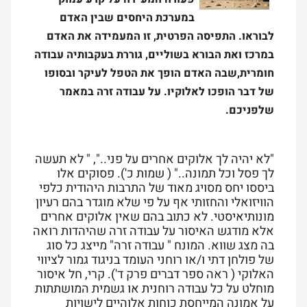
במערכת היחסים שבין האדם
לבוראו. התפיסה הפרטית, זו המעמידה את האדם
במרכז ואת הבורא בשוליים, גוררת בעקבותיה עבודה
חומרית,שבה האדם הופך את הטפל לעיקר ובסופו
של דבר הופכו לאלוקיו. על עבודה זרה במאמר
שלפניכם.
"לא יהיה לך אלוקים אחרים על פני..", " לא תעשה
לך פסל וכל תמונה.." ( שמות כ'). פסוקים אלו
ביססו יחס מסויג מאוד של התרבות היהודית כלפי
הוויזואלי והחזותי אף על פי שלא מוגדר בהם רעיון
מונותיאיסטי. לא כתוב בהם שאין אלוקים אחרים
אלא מודגש האיסור על עבודה זרה שהיהדות רואה
בה מצג שווא. המונח " עבודה זרה" מייצג כל סוג
של פולחן דתי ו/או רוחני העומד בניגוד גמור לציווי
האלוקי ( ראה ספר דברים פרק ד'). קרי, חל איסור
מוחלט על כל עבודה רוחנית או גשמית המושתתות
על אמונה המייחסת כוחות אלוהיים לישויות