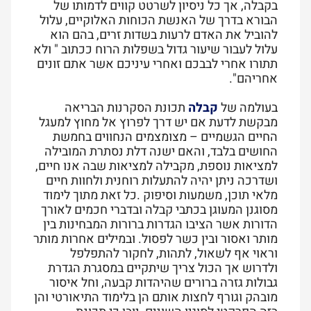
בקבלה, אך כל ניסיון לשרטט קווים לדמותו של
הבורא בדרך של האנשת הכוחות האלוקיים, עלול
להוביל את האדם לרעות בשדות זרים, בהם הוא
עלול לעבור שיעור גדול בשפלות הרוח ככתוב " ולא
תתורו אחרי לבבכם ואחרי עיניכם אשר אתם זונים
אחריהם".
בעולמה של
קבלה
תכונת הסקרנות הבריאה
מבקשת לדעת אם יש דרך לפרוץ אל מחוץ למעגל
החיים הגשמיים – מצומצמים הנחווים בחמשת
החושים בלבד, והאם ישנה דלת נסתרת המובילה
למציאות נוספת, מקבילה למציאות שבה אנו חיים,
ושדרכה ניתן יהיה להתעלות רוחנית ולחוות חיים
מלאי תוכן, משמעות וסיפוק .כל זאת מתוך לימוד
מסוגנן המעוגן בכתבי קבלה ובדברי חכמים לאורך
הדורות אשר הציבו הגדרות ברורות המבחינות בין
מותר ואסור ובין כשר לפסול. ובמילים אחרות מותר
וראוי אף לשאול, לתהות, לחקור להתפלפל
ולדרוש אך הכול צריך שיתקיים במסגרת הגדרת
גבולות גזרה ברורים שהיהדות קבעה, וחל איסור
מובהק וגורף לחצות אותם הן בלימוד התיאורטי והן