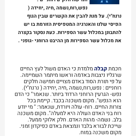
נפש,רוח,נשמה ,חיה ,יחידה (
נרנח"י). על מנת להבין את הקשרים שבין הגוף
הפיסי שלנו והאנרגיה המטפיסית הזורמת בו יש
להתבונן במכלול עשר הספירות. כעת נסקור בקצרה
את מכלול עשר הספירות מן ההיבט הרוחני -גופני .
חכמת
קבלה
מלמדת כי האדם משול לעץ החיים
שרגליו ניצבות באדמה וראשו מיתמר השמיימה.
על פי תורת הסוד באדם מצויים חמישה חלקים
רוחניים : נפש,רוח,נשמה ,חיה ,יחידה ( נרנח"י).
נפש- הגרעין הרוחני הרדוד ביותר. שנאמר" כי הדם
הוא הנפש". מקום משכנה בכבד. קיימת בכל
צורות החיים. רוח- עולה ויורדת, שנאמר: " מי יודע
רוח בני האדם העולה היא למעלה". מקום משכנה
בלב. נשמה- מהות האדם. חלק אלוקי ממעל.
שייכת לבורא בלבד ונמצאת באדם כפיקדון זמני.
מקום משכנה במוח.