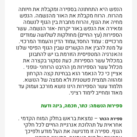
הנפש היא התחתונה בספירה ומקבלת את חיותה
מהרוח. הרוח מקבלת את האור מהנשמה. הנפש
מחיה את הגוף, והרוח מחברת בין הגוף לנשמה
ומאירה את הנפש באור יקרות -אור הנשמה. עשר
הספירות (עץ החיים) מחולקות לשלושה עמודים
מרכזיים : עמוד החסד,עמוד הדין והעמוד המרכזי.
על מנת להבין את הקשרים שבין הגוף הפיסי שלנו
והאנרגיה המטפיסית הזורמת בו יש להתבונן
במכלול עשר הספירות. כעת נסקור בקצרה את
מכלול עשר הספירות מן ההיבט הרוחני -גופני .
אציין כי כל הנאמר הוא בבחינת קצה הקרחון
ומהווה תמצית פשטנית ולא ממצה של הנושא.
תלמוד עשר הספירות הינו נושא מורכב ועמוק עד
מאוד ומחייב לימוד רציני.
ספירות הנשמה: כתר, חכמה, בינה ודעת
– נמצאת בראש בחלק המוח הקדמי .
ספירת הכתר
אחראית על תהלוכת אנרגיית החיים לכל חלקי
הגוף. ספירה זו מדגישה את העל מודע ולפיכך