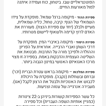
הפוטנציאליים שבו. ביטחון, כוח ועמידה איתנה
למול מאורעות החיים.
- מיקומה ברגל שמאל. מופקדת על צידו
ספירת ההוד
השמאלי של הגוף: קיבה, טחול, כליה שמאלית,
מעיים ולבלב (יחד עם ספירת הנצח). מעוררת את
האדם לרוץ קדימה ולשאוף ליישום מטרותיו.
- מיקומה באיברי המין. מופקדת על
ספירת היסוד
דרכי השתן ואברי הרבייה. אחראית על הפריון
וההולדה ולפיכך מורה על התרבות. מבטאת את
השליטה העצמית והדבקות באמת. בספירה זו מצוי
מרכז האגואיזם האנושי במינון הגבוה ביותר.
– מיקומה בראש עטרת הברית (זכר)
ספירת המלכות
וברחם ובשחלות (נקבה). מופקדת על היכולת
לכבוש את האנוכיות ולבטל את הרצון לקבל (אגו).
מעבירה אנרגייה של ענווה וצניעות.
כל עשר הספירות קשורות ביניהן ב-22 צינורות
(כמניין אותיות השפה העברית) וכל ספירה