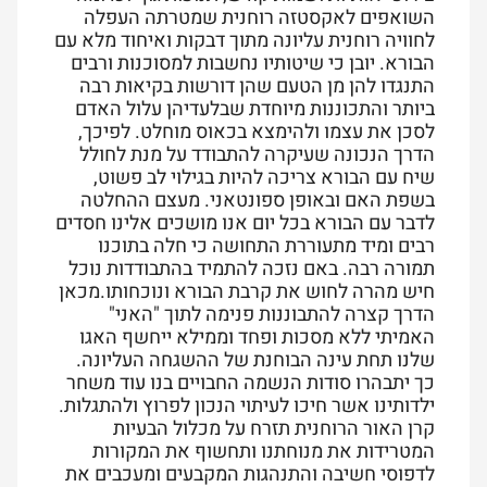
השואפים לאקסטזה רוחנית שמטרתה העפלה
לחוויה רוחנית עליונה מתוך דבקות ואיחוד מלא עם
הבורא. יובן כי שיטותיו נחשבות למסוכנות ורבים
התנגדו להן מן הטעם שהן דורשות בקיאות רבה
ביותר והתכוננות מיוחדת שבלעדיהן עלול האדם
לסכן את עצמו ולהימצא בכאוס מוחלט. לפיכך,
הדרך הנכונה שעיקרה להתבודד על מנת לחולל
שיח עם הבורא צריכה להיות בגילוי לב פשוט,
בשפת האם ובאופן ספונטאני. מעצם ההחלטה
לדבר עם הבורא בכל יום אנו מושכים אלינו חסדים
רבים ומיד מתעוררת התחושה כי חלה בתוכנו
תמורה רבה. באם נזכה להתמיד בהתבודדות נוכל
חיש מהרה לחוש את קרבת הבורא ונוכחותו.מכאן
הדרך קצרה להתבוננות פנימה לתוך "האני"
האמיתי ללא מסכות ופחד וממילא ייחשף האגו
שלנו תחת עינה הבוחנת של ההשגחה העליונה.
כך יתבהרו סודות הנשמה החבויים בנו עוד משחר
ילדותינו אשר חיכו לעיתוי הנכון לפרוץ ולהתגלות.
קרן האור הרוחנית תזרח על מכלול הבעיות
המטרידות את מנוחתנו ותחשוף את המקורות
לדפוסי חשיבה והתנהגות המקבעים ומעכבים את