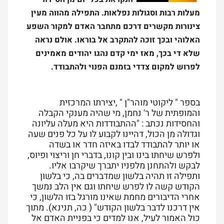
מעלות רבות וסגולות נפלאות. התפילה מהווה מעין
צינורות מקשרים דרכם מתחבר האדם למקור השפע
האלוהי ובכך זוכה להתקרב אל בוראו. אולם נראה
שלא די בכך, מאז ימי קדם נהגו יהודים מאמינים
לפרוש למקום צדדי בזמנם הפנוי ולהתבודד.
בספר " ליקוטי מוהר"ן " ,יצירתו המרכזית
והמופתית של ר' נחמן, מי שהיה מענקי הקבלה
והחסידות נכתב : "ההתבודדות היא מעלה עליונה
וגדולה מן הכול, דהיינו לקבוע לו על כל פנים שעה
או יותר להתבודד לבדו באיזה חדר או בשדה
ולפרש שיחתו בינו ובין קונו, בדברי חן וריצוי ופיוס,
לבקש ולהתחנן מלפניו יתברך שיקרבו אליו.
ותפילה זו תהיה בלשון שמדברים בה, כי בלשון
הקודש קשה לו לפרש שיחתו וגם אין הלב נמשך
אחרי הדיבורים מחמת שאינו מורגל בזו הלשון, כי
אין דרכנו לדבר בלשון הקודש" ( כה, תנינא). מתוך
כול האמור לעיל, אנו למדים כי בפניית האדם אל