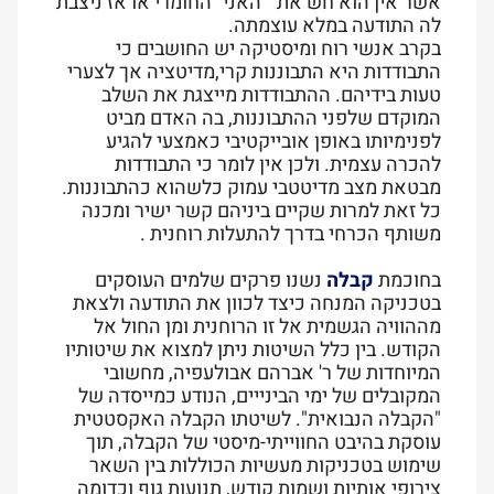
אשר אין הוא חש את " האני" החומרי או אז ניצבת
לה התודעה במלא עוצמתה.
בקרב אנשי רוח ומיסטיקה יש החושבים כי
התבודדות היא התבוננות קרי,מדיטציה אך לצערי
טעות בידיהם. ההתבודדות מייצגת את השלב
המוקדם שלפני ההתבוננות, בה האדם מביט
לפנימיותו באופן אובייקטיבי כאמצעי להגיע
להכרה עצמית. ולכן אין לומר כי התבודדות
מבטאת מצב מדיטטבי עמוק כלשהוא כהתבוננות.
כל זאת למרות שקיים ביניהם קשר ישיר ומכנה
משותף הכרחי בדרך להתעלות רוחנית .
בחוכמת
קבלה
נשנו פרקים שלמים העוסקים
בטכניקה המנחה כיצד לכוון את התודעה ולצאת
מההוויה הגשמית אל זו הרוחנית ומן החול אל
הקודש. בין כלל השיטות ניתן למצוא את שיטותיו
המיוחדות של ר' אברהם אבולעפיה, מחשובי
המקובלים של ימי הבינייים, הנודע כמייסדה של
"הקבלה הנבואית". לשיטתו הקבלה האקסטטית
עוסקת בהיבט החווייתי-מיסטי של הקבלה, תוך
שימוש בטכניקות מעשיות הכוללות בין השאר
צירופי אותיות ושמות קודש, תנועות גוף וכדומה