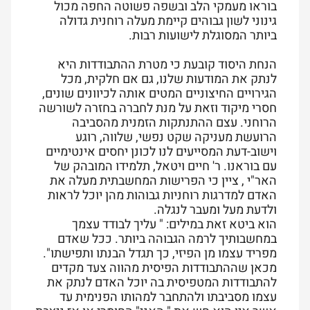
בוראו מעמקי הלב ובשפה פשוטה החפה מכול
גינוני לשון גבוהים קיימת מעלה רוחנית גדולה
ביותר המסוגלת לישועות רבות.
הנחת היסוד קובעת כי מטרת ההתבודדות היא
לנתק את המודעות שלנו, גם אם חלקית, מכל
הגירויים החיצוניים המטים אותה לכיוונים שונים,
חסרי מיקוד וזאת על מנת לחברה בחזרה לשורשה
הרוחני. עצם ההתנתקות הזמנית מהסביבה
הרועשת מעניקה שקט נפשי, שלווה, רוגע
וישוב-דעת המסייעים לנו לכונן יחסים אינטימיים
עם בוראנו. ר' חיים ויטאל, תלמידו המובהק של
האר"י , ציין כי הפרישות המחשבתית מעלה את
האדם למדרגות רוחניות גבוהות מהן יוכל לראות
ולדעת מעל ומעבר לנגלה.
הוא ביטא זאת במילים: " עליך לבודד עצמך
במחשבותיך לרמה הגבוהה ביותר. ככל שאדם
מפריד עצמו מן הפיזי, כך תגדל הבנתו ותפישתו".
מכאן שההתבודדות הפיסית מהווה צעד מקדים
להתבודדות המטפיסית בה יוכל האדם לנתק את
עצמו מסביבתו ולהתחבר למהותו הפנימית עד